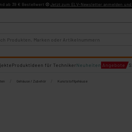
d ab 39 € Bestellwert
Jetzt zum ELV-Newsletter anmelden und 
jekte
Produktideen für Techniker
Neuheiten
Angebote
S
/
/
ten
Gehäuse / Zubehör
Kunststoffgehäuse