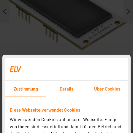
Zustimmung
Details
Über Cookies
Weitere Modelle
Zubehör
Diese Webseite verwendet Cookies
In Fachbeitrag enthalten
Wir verwenden Cookies auf unserer Webseite. Einige
von ihnen sind essentiell und damit für den Betrieb und