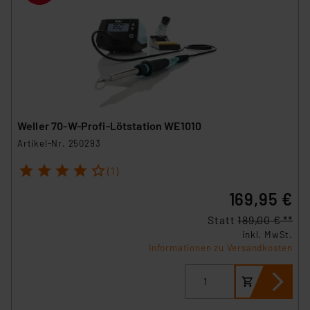
Die Rechtmäßigkeit der Speicherung, Abrufung und
Weiterverarbeitung dieser Daten zur Auswertung und
Analyse bis zum Zeitpunkt des Widerrufs bleibt hiervon
unberührt. Ihre Browser-Einstellungen können dazu
führen, dass die Einstellungen nicht längerfristig
gespeichert werden und dieses Banner erneut
angezeigt wird.
Weller 70-W-Profi-Lötstation WE1010
„Einige Drittanbieter verarbeiten personenbezogene
Artikel-Nr. 250293
Daten in den USA. Ihre Einwilligung zur Einbindung von
1
2
3
4
5
(1)
Cookies dieser Drittanbieter umfasst daher ggf. auch
die Verarbeitung Ihrer Daten in den USA gemäß Art. 49
169,95 €
(1) lit. a DSGVO. Nähere Infos zu diesen Drittanbietern
Statt
189,00 € **
und zu der jeweiligen Datenübermittlung erhalten Sie in
inkl. MwSt.
der Datenschutzerklärung. Für die USA besteht kein
Informationen zu Versandkosten
Angemessenheitsbeschluss der EU. Dies bedeutet,
dass die USA als Land mit unzureichendem
Datenschutz nach EU-Standards eingestuft wird. So
besteht etwa das Risiko, dass US-Behörden