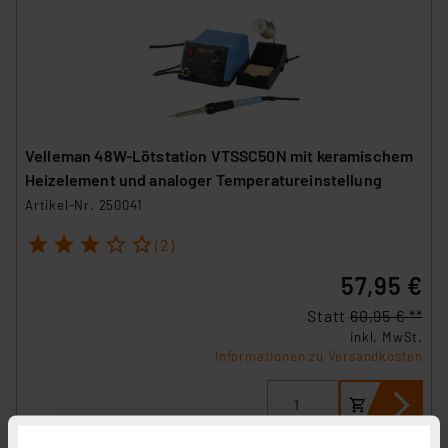
Velleman 48W-Lötstation VTSSC50N mit keramischem
Heizelement und analoger Temperatureinstellung
Artikel-Nr. 250041
1
2
3
4
5
(2)
57,95 €
Statt
60,95 € **
inkl. MwSt.
Informationen zu Versandkosten