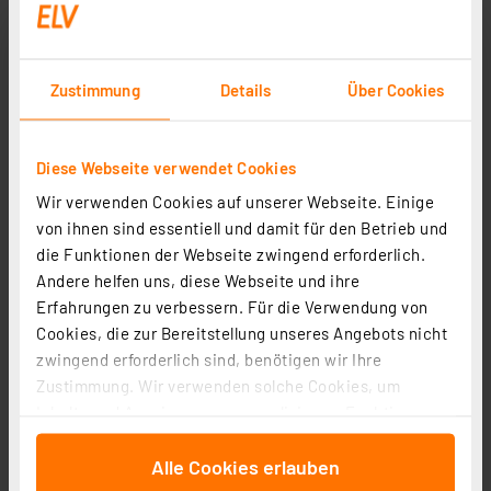
Zustimmung
Details
Über Cookies
Diese Webseite verwendet Cookies
Wir verwenden Cookies auf unserer Webseite. Einige
von ihnen sind essentiell und damit für den Betrieb und
die Funktionen der Webseite zwingend erforderlich.
Andere helfen uns, diese Webseite und ihre
ELV LS-80D-II Digitale Lötstation, 80 W
Erfahrungen zu verbessern. Für die Verwendung von
Artikel-Nr. 115008
Cookies, die zur Bereitstellung unseres Angebots nicht
1
2
3
4
5
(24)
zwingend erforderlich sind, benötigen wir Ihre
Zustimmung. Wir verwenden solche Cookies, um
49,95 €
Inhalte und Anzeigen zu personalisieren, Funktionen
Statt
59,95 € **
für soziale Medien anbieten zu können und die Zugriffe
inkl. MwSt.
Alle Cookies erlauben
auf unsere Website zu analysieren. Außerdem geben
Informationen zu Versandkosten
wir Informationen zu Ihrer Verwendung unserer Website