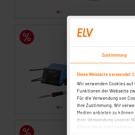
Velleman 48W-Lö
Temperatureinst
Artikel-Nr. 250041
Zustimmung
1
2
3
4
5
Die Lötstation für
Diese Webseite verwendet C
einfacher Bedienu
Wir verwenden Cookies auf u
sofort versandfe
Funktionen der Webseite zwi
Keine Lieferung i
Für die Verwendung von Cook
Ihre Zustimmung. Wir verwen
Medien anbieten zu können u
Ihrer Verwendung unserer We
führen diese Informationen 
ELV LS-80D-II Di
im Rahmen Ihrer Nutzung der