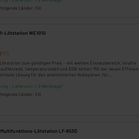
n folgende Länder: CH
klärung
fi-Lötstation WE1010
3
(1)
 Lötstation zum günstigen Preis – mit weitem Einsatzbereich, intuitiv
 aufheizend, temperaturstabil und EGB-sicher! Mit der neuen Efficien
optimale Lösung für den ambitionierten Hobbyisten, für
gen und kleinere Arbeiten in Industriebereichen.
rtig - Lieferzeit: 1-2 Werktage²
n folgende Länder: CH
-Multifunktions-Lötstation LF-853D