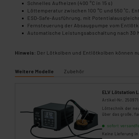
Schnelles Aufheizen (400 °C in 15 s)
Löttemperatur zwischen 100 °C und 550 ˚C, Ent
ESD-Safe-Ausführung, mit Potentialausgleic
Fernsteuerung der Absaugpumpe vom Entlötko
Automatische Leistungsabschaltung nach 30 
Hinweis
: Der Lötkolben und Entlötkolben können n
Weitere Modelle
Zubehör
ELV Lötstation 
Artikel-Nr. 250971
Löttechnik der ne
über das große, f
sofort versandfe
Keine Lieferung i