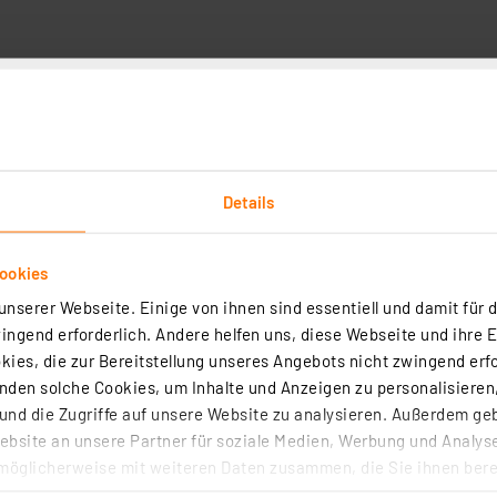
tstation VTSSC50N mit keramischem Heizelement und analog
ellung
Details
(2)
 das Löten mit sehr schneller Temperaturregelung, schneller Aufheiz
ookies
ng!
nserer Webseite. Einige von ihnen sind essentiell und damit für d
rtig - Lieferzeit: 1-2 Werktage²
ngend erforderlich. Andere helfen uns, diese Webseite und ihre 
n folgende Länder: CH
ies, die zur Bereitstellung unseres Angebots nicht zwingend erfo
den solche Cookies, um Inhalte und Anzeigen zu personalisieren,
nd die Zugriffe auf unsere Website zu analysieren. Außerdem ge
bsite an unsere Partner für soziale Medien, Werbung und Analyse
möglicherweise mit weiteren Daten zusammen, die Sie ihnen berei
gitale Lötstation, 80 W
 Dienste gesammelt haben. Indem Sie auf „Alle akzeptieren“ kli