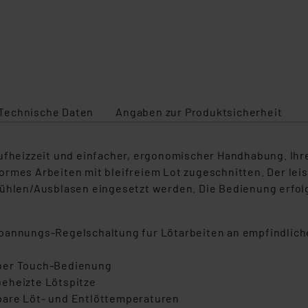
Technische Daten
Angaben zur Produktsicherheit
Aufheizzeit und einfacher, ergonomischer Handhabung. Ihr
ormes Arbeiten mit bleifreiem Lot zugeschnitten. Der le
ühlen/Ausblasen eingesetzt werden. Die Bedienung erfolgt
pannungs-Regelschaltung fur Lötarbeiten an empfindlich
über Touch-Bedienung
beheizte Lötspitze
bare Löt- und Entlöttemperaturen