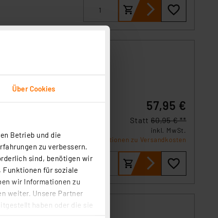
er
Über Cookies
57,95 €
ung und
Statt
60,95 € **
inkl. MwSt.
en Betrieb und die
Informationen zu Versandkosten
Erfahrungen zu verbessern.
rderlich sind, benötigen wir
 Funktionen für soziale
ben wir Informationen zu
n weiter. Unsere Partner
tgestellt haben oder die sie
cken, stimmen Sie sowohl