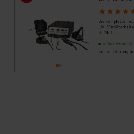
1
2
3
4
5
Die komplette, hoc
Löt-/Entlötarbeit
Heißluft.
sofort versandfe
Keine Lieferung i