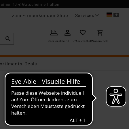
einen 10 € Gutschein erhalten
Services
zum Firmenkunden Shop
Karriere
Mein ELV
Merkzettel
Warenkorb
ortiments-Deals