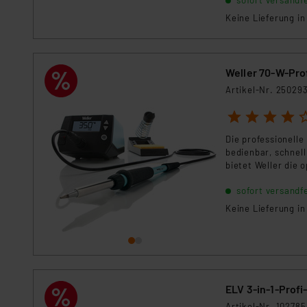
Keine Lieferung i
Impressum
|
Datenschutzer
Weller 70-W-Pro
Artikel-Nr. 25029
1
2
3
4
5
Die professionelle
bedienbar, schnell
bietet Weller die 
Bildungseinrichtun
sofort versandfe
Keine Lieferung i
ELV 3-in-1-Profi
Artikel-Nr. 102785