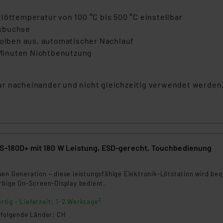
löttemperatur von 100 °C bis 500 °C einstellbar
hsbuchse
lben aus, automatischer Nachlauf
Minuten Nichtbenutzung
ur nacheinander und nicht gleichzeitig verwendet werden
LS-180D+ mit 180 W Leistung, ESD-gerecht, Touchbedienung
uen Generation – diese leistungsfähige Elektronik-Lötstation wird be
arbige On-Screen-Display bedient.
rtig - Lieferzeit: 1-2 Werktage²
n folgende Länder: CH