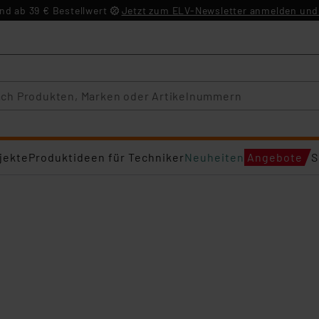
d ab 39 € Bestellwert
Jetzt zum ELV-Newsletter anmelden und 
jekte
Produktideen für Techniker
Neuheiten
Angebote
S