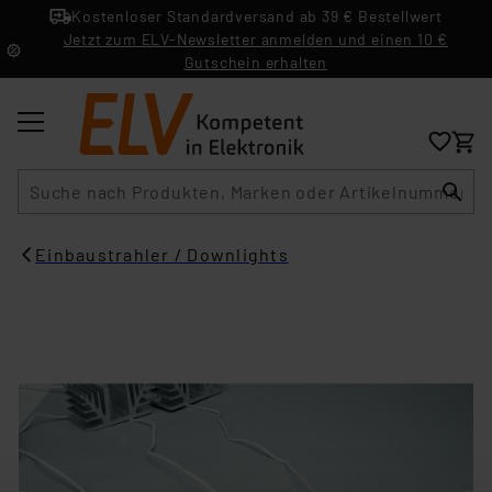
Kostenloser Standardversand ab 39 € Bestellwert
Jetzt zum ELV-Newsletter anmelden und einen 10 €
Gutschein erhalten
Suche
Einbaustrahler / Downlights