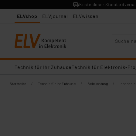
Kostenloser Standardversan
ELVshop
ELVjournal
ELVwissen
Suche
Technik für Ihr Zuhause
Technik für Elektronik-Pro
/
/
/
Startseite
Technik für Ihr Zuhause
Beleuchtung
Innenbel