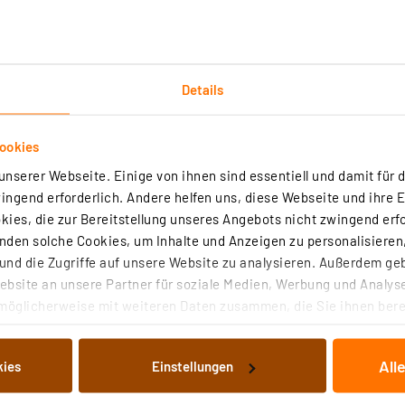
Details
ookies
nserer Webseite. Einige von ihnen sind essentiell und damit für d
ngend erforderlich. Andere helfen uns, diese Webseite und ihre 
e (113 x 113 mm)
ies, die zur Bereitstellung unseres Angebots nicht zwingend erfo
n), Einbautiefe nur ca. 40 mm
den solche Cookies, um Inhalte und Anzeigen zu personalisieren,
nd die Zugriffe auf unsere Website zu analysieren. Außerdem ge
bsite an unsere Partner für soziale Medien, Werbung und Analyse
möglicherweise mit weiteren Daten zusammen, die Sie ihnen berei
 Dienste gesammelt haben. Indem Sie auf „Alle akzeptieren“ kli
s bei Glühlampen)
von Informationen auf Ihrem gerät (§25 Abs.1 TTDSG) sowie der 
All
kies
Einstellungen
nachfolgend dargestellten bzw. die von Ihnen ausgewählten Verar
illierte Auflistung der einzelnen Cookies nach Zweck und Anbieter
ahre bei täglich 3 h Betrieb)