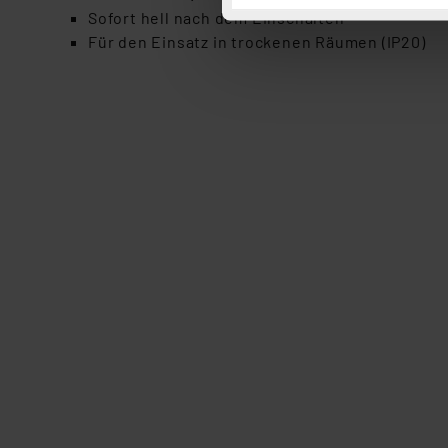
Button „Ablehnen oder Einst
Sofort hell nach dem Einschalten
ganz oder teilweise zustimm
Für den Einsatz in trockenen Räumen (IP20)
anpassen oder widerrufen. 
Auswertung und Analyse bis 
dazu führen, dass die Einst
„Einige Drittanbieter verar
dieser Drittanbieter umfasst
Nähere Infos zu diesen Drit
Für die USA besteht kein A
Datenschutz nach EU-Standa
Daten in Überwachungsprogr
Unsere Kooperation mit dies
Kommission sowie einer eige
Daten, verbundenen Risiken
Impressum
|
Datenschutzer