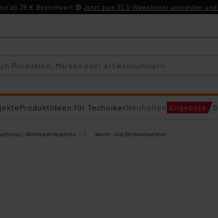
d ab 39 € Bestellwert
Jetzt zum ELV-Newsletter anmelden und 
jekte
Produktideen für Techniker
Neuheiten
Angebote
S
/
euchtung / Wohnraumleuchten
Wand- und Deckenleuchten