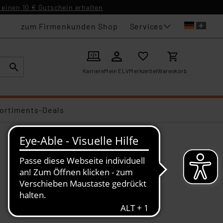
einen 10 € Gutschein erhalten
Services
zum Firmenkunden Shop
Karriere
Mein ELV
Merkzettel
Warenkorb
ortiments-Deals