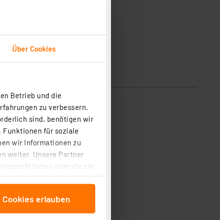
Über Cookies
en Betrieb und die
Erfahrungen zu verbessern.
rderlich sind, benötigen wir
 Funktionen für soziale
ben wir Informationen zu
n weiter. Unsere Partner
tgestellt haben oder die sie
cken, stimmen Sie sowohl
anschließenden
e Cookies erlauben
beitungszwecke (Art. 6
 ist durch Klick auf den