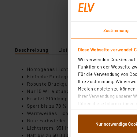
Zustimmung
Diese Webseite verwendet C
Beschreibung
Lieferumfang
Downloads
Wir verwenden Cookies auf u
Funktionen der Webseite zwi
Homogenes Licht über die gesamte Leuchtfläch
Für die Verwendung von Cook
Einfache Montage mit 2 Klemmfedern (enthalte
Ihre Zustimmung. Wir verwen
Robuste Druckguss-Gehäuse
Medien anbieten zu können u
Nur 15 W Leistungsaufnahme
Ihrer Verwendung unserer We
Ersetzt Glühlampenbeleuchtung bis ca. 70 W
führen diese Informationen 
Spart bis zu 78 % Energie
im Rahmen Ihrer Nutzung der
Warmweißes Licht mit 3000 K (etwas kühler al
dem Speichern und Abrufen 
Gute Farbwiedergabe mit 83 Ra
Nur notwendige Coo
Weiterverarbeitung für die 
Lichtstrom: 951 lm
Abs.1a DSG-VO) zu. Eine deta
Hält bis zu 50.000 Betriebsstunden (ca. 45,67 J