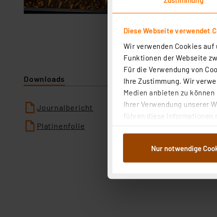
Diese Webseite verwendet C
Wir verwenden Cookies auf u
Funktionen der Webseite zwi
Für die Verwendung von Cook
Downloads
Ihre Zustimmung. Wir verwen
Medien anbieten zu können u
Ihrer Verwendung unserer We
Journalbericht
führen diese Informationen 
Platinenfolie
im Rahmen Ihrer Nutzung der
dem Speichern und Abrufen 
Nur notwendige Coo
Weiterverarbeitung für die 
Abs.1a DSG-VO) zu. Eine deta
Button „Ablehnen oder Einst
ganz oder teilweise zustimm
anpassen oder widerrufen. 
Auswertung und Analyse bis 