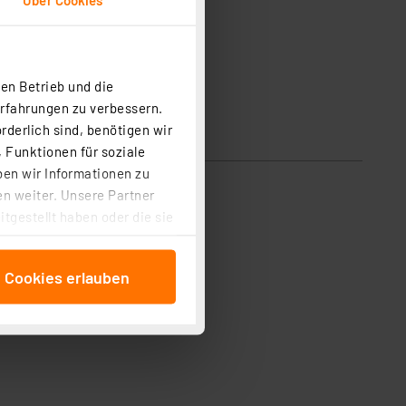
en Betrieb und die
Erfahrungen zu verbessern.
rderlich sind, benötigen wir
 Funktionen für soziale
ben wir Informationen zu
n weiter. Unsere Partner
tgestellt haben oder die sie
cken, stimmen Sie sowohl
anschließenden
e Cookies erlauben
beitungszwecke (Art. 6
 ist durch Klick auf den
 Cookies ablehnen oder ihr
 „Cookie Einstellungen“
tung dieser Daten zur
ser-Einstellungen können