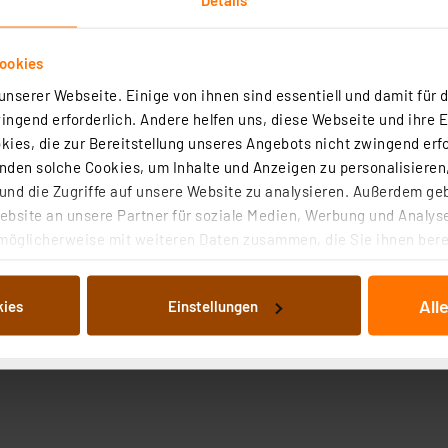
ookies
nserer Webseite. Einige von ihnen sind essentiell und damit für d
ngend erforderlich. Andere helfen uns, diese Webseite und ihre 
ies, die zur Bereitstellung unseres Angebots nicht zwingend erfo
den solche Cookies, um Inhalte und Anzeigen zu personalisieren,
nd die Zugriffe auf unsere Website zu analysieren. Außerdem ge
bsite an unsere Partner für soziale Medien, Werbung und Analyse
möglicherweise mit weiteren Daten zusammen, die Sie ihnen berei
 Dienste gesammelt haben. Indem Sie auf „Alle akzeptieren“ kli
von Informationen auf Ihrem gerät (§25 Abs.1 TTDSG) sowie der 
All
kies
Einstellungen
nachfolgend dargestellten bzw. die von Ihnen ausgewählten Verar
illierte Auflistung der einzelnen Cookies nach Zweck und Anbieter
ellungen“ abrufbar. Sie können die Verwendung nicht notwendiger
en. Ihre erteilte Zustimmung können Sie jederzeit unter dem Link
Die Rechtmäßigkeit der Speicherung, Abrufung und Weiterverarbei
zum Zeitpunkt des Widerrufs bleibt hiervon unberührt. Ihre Brow