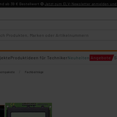
d ab 39 € Bestellwert
Jetzt zum ELV-Newsletter anmelden und 
jekte
Produktideen für Techniker
Neuheiten
Angebote
S
/
Lernpakete
Fachbeiträge