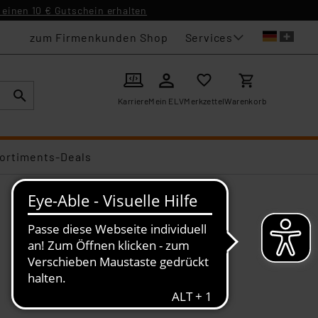
einen 10 € Gutschein erhalten
Services
zum Firmenkunden Shop
Karriere
Mein ELV
Merkzettel
Warenkorb
ortiments-Deals