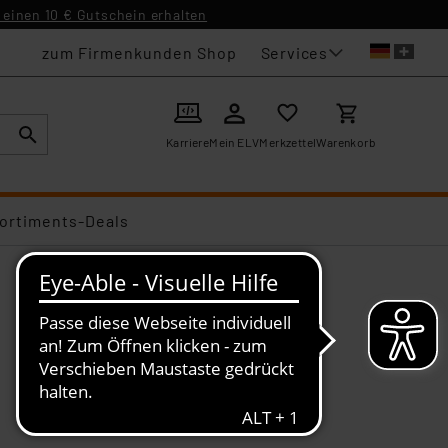
einen 10 € Gutschein erhalten
Services
zum Firmenkunden Shop
Karriere
Mein ELV
Merkzettel
Warenkorb
ortiments-Deals