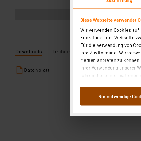
Abbildung ähnlich
Diese Webseite verwendet C
Wir verwenden Cookies auf u
Funktionen der Webseite zwi
Für die Verwendung von Cook
Downloads
Technische Daten
Ihre Zustimmung. Wir verwen
Medien anbieten zu können u
Ihrer Verwendung unserer We
Datenblatt
führen diese Informationen 
im Rahmen Ihrer Nutzung der
dem Speichern und Abrufen 
Nur notwendige Coo
Weiterverarbeitung für die 
Abs.1a DSG-VO) zu. Eine deta
Button „Ablehnen oder Einst
ganz oder teilweise zustimm
anpassen oder widerrufen. 
Auswertung und Analyse bis 