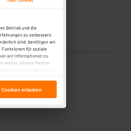
en Betrieb und die
Erfahrungen zu verbessern.
rderlich sind, benötigen wir
 Funktionen für soziale
ben wir Informationen zu
n weiter. Unsere Partner
tgestellt haben oder die sie
cken, stimmen Sie sowohl
anschließenden
e Cookies erlauben
beitungszwecke (Art. 6
 ist durch Klick auf den
 Cookies ablehnen oder ihr
 „Cookie Einstellungen“
tung dieser Daten zur
ser-Einstellungen können