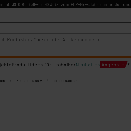
d ab 39 € Bestellwert
Jetzt zum ELV-Newsletter anmelden und 
jekte
Produktideen für Techniker
Neuheiten
Angebote
S
/
/
ten
Bauteile, passiv
Kondensatoren