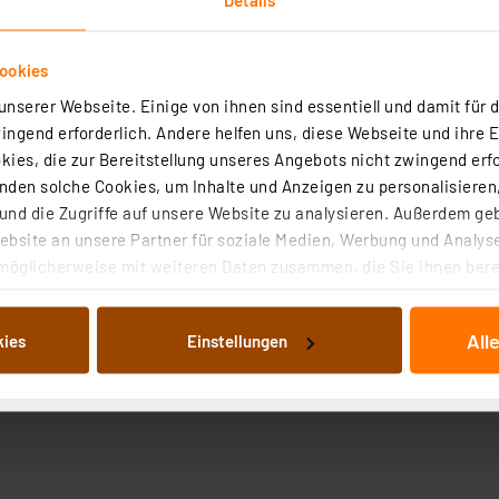
ookies
nserer Webseite. Einige von ihnen sind essentiell und damit für d
ngend erforderlich. Andere helfen uns, diese Webseite und ihre 
ies, die zur Bereitstellung unseres Angebots nicht zwingend erfo
den solche Cookies, um Inhalte und Anzeigen zu personalisieren,
nd die Zugriffe auf unsere Website zu analysieren. Außerdem ge
bsite an unsere Partner für soziale Medien, Werbung und Analyse
möglicherweise mit weiteren Daten zusammen, die Sie ihnen berei
 Dienste gesammelt haben. Indem Sie auf „Alle akzeptieren“ kli
von Informationen auf Ihrem gerät (§25 Abs.1 TTDSG) sowie der 
All
kies
Einstellungen
nachfolgend dargestellten bzw. die von Ihnen ausgewählten Verar
illierte Auflistung der einzelnen Cookies nach Zweck und Anbieter
ellungen“ abrufbar. Sie können die Verwendung nicht notwendiger
en. Ihre erteilte Zustimmung können Sie jederzeit unter dem Link
Die Rechtmäßigkeit der Speicherung, Abrufung und Weiterverarbei
zum Zeitpunkt des Widerrufs bleibt hiervon unberührt. Ihre Brow