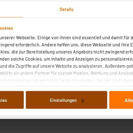
Details
ookies
nserer Webseite. Einige von ihnen sind essentiell und damit für d
ngend erforderlich. Andere helfen uns, diese Webseite und ihre 
Technische Daten
ies, die zur Bereitstellung unseres Angebots nicht zwingend erfo
den solche Cookies, um Inhalte und Anzeigen zu personalisieren,
nd die Zugriffe auf unsere Website zu analysieren. Außerdem ge
handenen Beleuchtung bzw. bei einem Display ohne Beleu
bsite an unsere Partner für soziale Medien, Werbung und Analyse
ür DOGM128
möglicherweise mit weiteren Daten zusammen, die Sie ihnen berei
nen Widerstand einstellbar (Standard-Vorwiderstand 47 Ω 
 Dienste gesammelt haben. Indem Sie auf „Alle akzeptieren“ kli
von Informationen auf Ihrem gerät (§25 Abs.1 TTDSG) sowie der 
All
kies
Einstellungen
nachfolgend dargestellten bzw. die von Ihnen ausgewählten Verar
illierte Auflistung der einzelnen Cookies nach Zweck und Anbieter
ellungen“ abrufbar. Sie können die Verwendung nicht notwendiger
en. Ihre erteilte Zustimmung können Sie jederzeit unter dem Link
Die Rechtmäßigkeit der Speicherung, Abrufung und Weiterverarbei