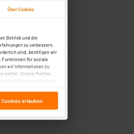
Über Cookies
en Betrieb und die
Erfahrungen zu verbessern.
rderlich sind, benötigen wir
 Funktionen für soziale
ben wir Informationen zu
chtung eingesetzt werden.
n weiter. Unsere Partner
tgestellt haben oder die sie
bei 3,3 V Betriebsspannung)
cken, stimmen Sie sowohl
anschließenden
e Cookies erlauben
beitungszwecke (Art. 6
 ist durch Klick auf den
 Cookies ablehnen oder ihr
 „Cookie Einstellungen“
tung dieser Daten zur