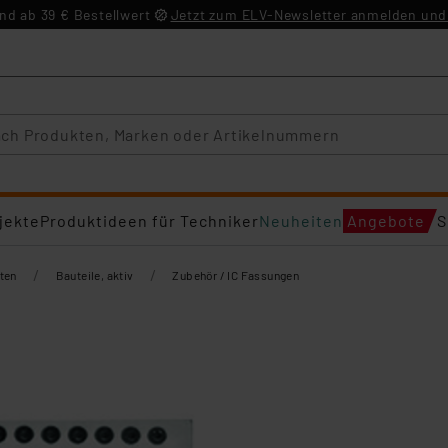
d ab 39 € Bestellwert
Jetzt zum ELV-Newsletter anmelden und 
jekte
Produktideen für Techniker
Neuheiten
Angebote
S
/
/
ten
Bauteile, aktiv
Zubehör / IC Fassungen