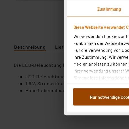
Zustimmung
Diese Webseite verwendet C
Wir verwenden Cookies auf u
Funktionen der Webseite zwi
Beschreibung
Lieferumfang
Downloads
Für die Verwendung von Cook
Ihre Zustimmung. Wir verwen
Medien anbieten zu können u
Die LED-Beleuchtung kann einfach statt einer vor
Ihrer Verwendung unserer We
LED-Beleuchtung, amberfarben, einsetzbar f
führen diese Informationen 
1,9 V, Stromaufnahme max. 40 mA, durch exter
im Rahmen Ihrer Nutzung der
Hohe Lebensdauer: 100.000 h
dem Speichern und Abrufen 
Nur notwendige Coo
Weiterverarbeitung für die 
Abs.1a DSG-VO) zu. Eine deta
Button „Ablehnen oder Einst
ganz oder teilweise zustimm
anpassen oder widerrufen. 