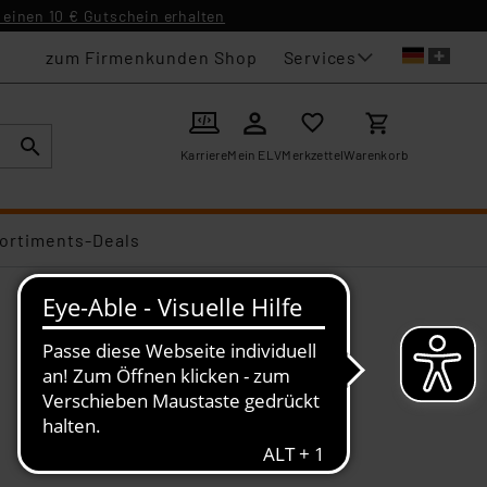
einen 10 € Gutschein erhalten
Services
zum Firmenkunden Shop
Karriere
Mein ELV
Merkzettel
Warenkorb
ortiments-Deals