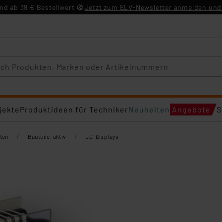
d ab 39 € Bestellwert
Jetzt zum ELV-Newsletter anmelden und 
jekte
Produktideen für Techniker
Neuheiten
Angebote
S
/
/
ten
Bauteile, aktiv
LC-Displays