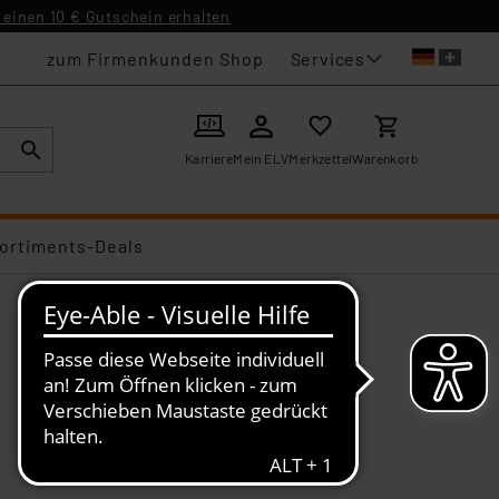
einen 10 € Gutschein erhalten
Services
zum Firmenkunden Shop
Karriere
Mein ELV
Merkzettel
Warenkorb
ortiments-Deals