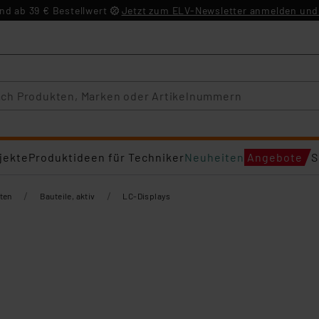
d ab 39 € Bestellwert
Jetzt zum ELV-Newsletter anmelden und 
jekte
Produktideen für Techniker
Neuheiten
Angebote
S
/
/
ten
Bauteile, aktiv
LC-Displays