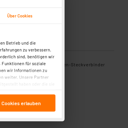
Über Cookies
en Betrieb und die
Erfahrungen zu verbessern.
rderlich sind, benötigen wir
 Funktionen für soziale
es Folienkabel an übliche Folien-Steckverbinder
ben wir Informationen zu
n weiter. Unsere Partner
tgestellt haben oder die sie
cken, stimmen Sie sowohl
anschließenden
e Cookies erlauben
beitungszwecke (Art. 6
 ist durch Klick auf den
 Cookies ablehnen oder ihr
 „Cookie Einstellungen“