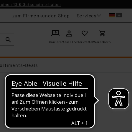
einen 10 € Gutschein erhalten
Services
zum Firmenkunden Shop
Karriere
Mein ELV
Merkzettel
Warenkorb
ortiments-Deals