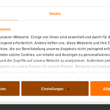
Details
ookies
nserer Webseite. Einige von ihnen sind essentiell und damit für d
Technische Daten
ngend erforderlich. Andere helfen uns, diese Webseite und ihre 
ies, die zur Bereitstellung unseres Angebots nicht zwingend erfo
den solche Cookies, um Inhalte und Anzeigen zu personalisieren,
tte Steuerungselektronik und ist einfach über ein flexibl
nd die Zugriffe auf unsere Website zu analysieren. Außerdem ge
lschnittstelle angesteuert.
bsite an unsere Partner für soziale Medien, Werbung und Analyse
möglicherweise mit weiteren Daten zusammen, die Sie ihnen berei
 Dienste gesammelt haben. Indem Sie auf „Alle akzeptieren“ kli
 165 x 100 x 5,8 mm)
von Informationen auf Ihrem gerät (§25 Abs.1 TTDSG) sowie der 
-polig
All
kies
Einstellungen
nachfolgend dargestellten bzw. die von Ihnen ausgewählten Verar
illierte Auflistung der einzelnen Cookies nach Zweck und Anbieter
gen durch Single-Supply-Versorgungsspannung, 3,3 V
ellungen“ abrufbar. Sie können die Verwendung nicht notwendiger
en. Ihre erteilte Zustimmung können Sie jederzeit unter dem Link