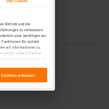
Über Cookies
en Betrieb und die
Erfahrungen zu verbessern.
rderlich sind, benötigen wir
 Funktionen für soziale
ben wir Informationen zu
n weiter. Unsere Partner
tgestellt haben oder die sie
cken, stimmen Sie sowohl
anschließenden
e Cookies erlauben
beitungszwecke (Art. 6
 ist durch Klick auf den
 Cookies ablehnen oder ihr
 „Cookie Einstellungen“
tung dieser Daten zur
ser-Einstellungen können