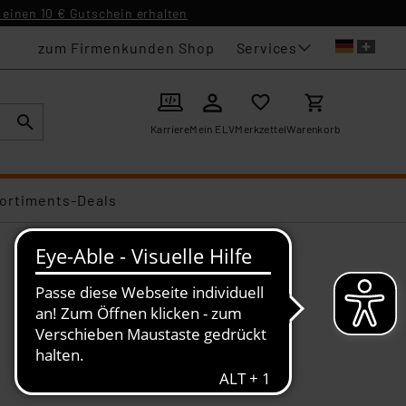
einen 10 € Gutschein erhalten
Services
zum Firmenkunden Shop
Karriere
Mein ELV
Merkzettel
Warenkorb
ortiments-Deals