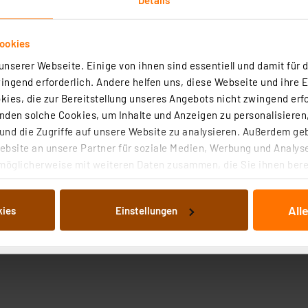
ookies
nserer Webseite. Einige von ihnen sind essentiell und damit für d
ngend erforderlich. Andere helfen uns, diese Webseite und ihre 
ies, die zur Bereitstellung unseres Angebots nicht zwingend erfo
Angaben zur Produktsicherheit
den solche Cookies, um Inhalte und Anzeigen zu personalisieren,
nd die Zugriffe auf unsere Website zu analysieren. Außerdem ge
bsite an unsere Partner für soziale Medien, Werbung und Analyse
möglicherweise mit weiteren Daten zusammen, die Sie ihnen berei
 Dienste gesammelt haben. Indem Sie auf „Alle akzeptieren“ kli
von Informationen auf Ihrem gerät (§25 Abs.1 TTDSG) sowie der 
All
kies
Einstellungen
nachfolgend dargestellten bzw. die von Ihnen ausgewählten Verar
illierte Auflistung der einzelnen Cookies nach Zweck und Anbieter
ellungen“ abrufbar. Sie können die Verwendung nicht notwendiger
en. Ihre erteilte Zustimmung können Sie jederzeit unter dem Link
Die Rechtmäßigkeit der Speicherung, Abrufung und Weiterverarbei
zum Zeitpunkt des Widerrufs bleibt hiervon unberührt. Ihre Brow