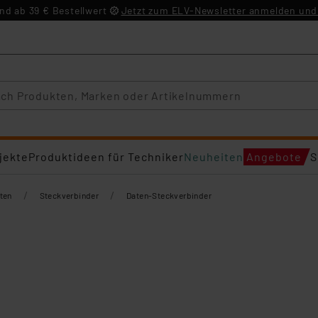
d ab 39 € Bestellwert
Jetzt zum ELV-Newsletter anmelden und 
jekte
Produktideen für Techniker
Neuheiten
Angebote
S
/
/
ten
Steckverbinder
Daten-Steckverbinder