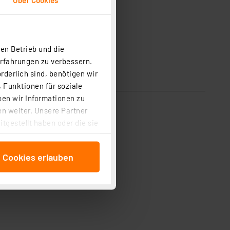
en Betrieb und die
Erfahrungen zu verbessern.
rderlich sind, benötigen wir
 Funktionen für soziale
ben wir Informationen zu
n weiter. Unsere Partner
tgestellt haben oder die sie
cken, stimmen Sie sowohl
anschließenden
e Cookies erlauben
beitungszwecke (Art. 6
 ist durch Klick auf den
 Cookies ablehnen oder ihr
 „Cookie Einstellungen“
tung dieser Daten zur
ser-Einstellungen können