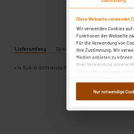
Diese Webseite verwendet C
Wir verwenden Cookies auf u
Funktionen der Webseite zwi
Für die Verwendung von Cook
Lieferumfang
Downloads
Technische Daten
Ihre Zustimmung. Wir verwen
Medien anbieten zu können u
Ihrer Verwendung unserer We
• 1x Sub-D-Stiftleiste ST37CR
führen diese Informationen 
im Rahmen Ihrer Nutzung der
dem Speichern und Abrufen 
Nur notwendige Coo
Weiterverarbeitung für die 
Abs.1a DSG-VO) zu. Eine deta
Button „Ablehnen oder Einst
ganz oder teilweise zustimm
anpassen oder widerrufen. 
Auswertung und Analyse bis 