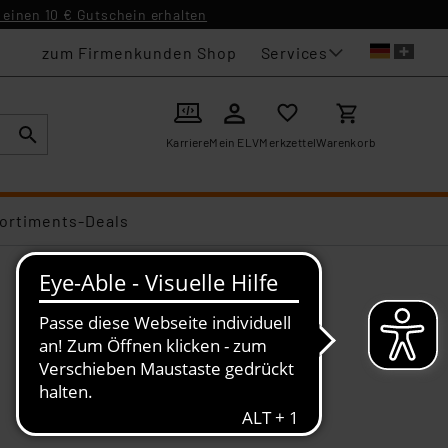
einen 10 € Gutschein erhalten
Services
zum Firmenkunden Shop
Karriere
Mein ELV
Merkzettel
Warenkorb
ortiments-Deals