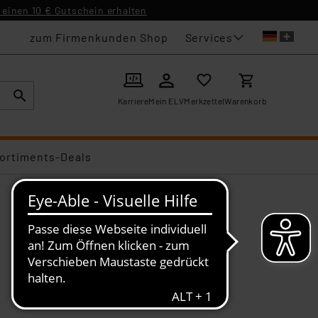
einen 10 € Gutschein erhalten
Services
zum Firmenkunden Shop
Karriere
Mein ELV
Merkzettel
Warenkorb
ortiments-Deals