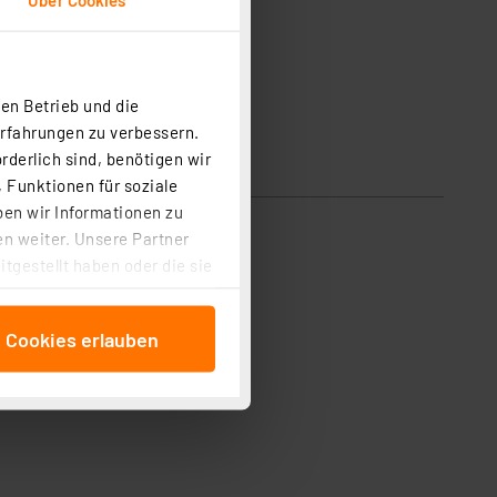
en Betrieb und die
Erfahrungen zu verbessern.
rderlich sind, benötigen wir
 Funktionen für soziale
ben wir Informationen zu
n weiter. Unsere Partner
tgestellt haben oder die sie
cken, stimmen Sie sowohl
anschließenden
e Cookies erlauben
beitungszwecke (Art. 6
 ist durch Klick auf den
 Cookies ablehnen oder ihr
 „Cookie Einstellungen“
tung dieser Daten zur
ser-Einstellungen können