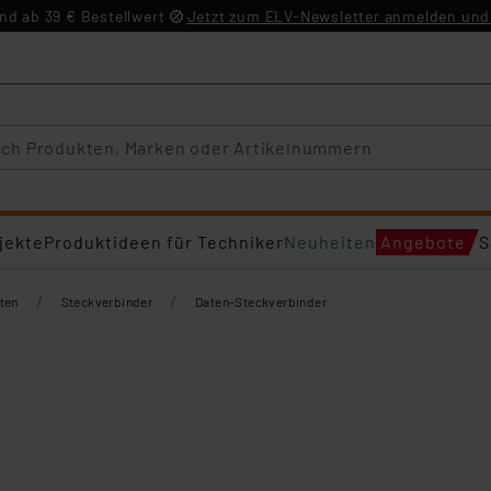
d ab 39 € Bestellwert
Jetzt zum ELV-Newsletter anmelden und 
jekte
Produktideen für Techniker
Neuheiten
Angebote
S
/
/
ten
Steckverbinder
Daten-Steckverbinder