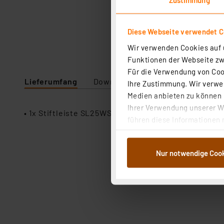
Diese Webseite verwendet C
Wir verwenden Cookies auf u
Funktionen der Webseite zwi
Für die Verwendung von Cook
Lieferumfang
Downloads
Technische Daten
Ihre Zustimmung. Wir verwen
Medien anbieten zu können u
Ihrer Verwendung unserer We
• 1x Stiftleiste SL25WS6GC
führen diese Informationen 
im Rahmen Ihrer Nutzung der
dem Speichern und Abrufen 
Nur notwendige Coo
Weiterverarbeitung für die 
Abs.1a DSG-VO) zu. Eine deta
Button „Ablehnen oder Einst
ganz oder teilweise zustimm
anpassen oder widerrufen. 
Auswertung und Analyse bis 