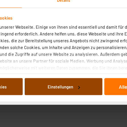
ookies
nserer Webseite. Einige von ihnen sind essentiell und damit für d
ngend erforderlich. Andere helfen uns, diese Webseite und ihre 
ies, die zur Bereitstellung unseres Angebots nicht zwingend erfo
Angaben zur Produktsicherheit
den solche Cookies, um Inhalte und Anzeigen zu personalisieren,
nd die Zugriffe auf unsere Website zu analysieren. Außerdem ge
bsite an unsere Partner für soziale Medien, Werbung und Analyse
möglicherweise mit weiteren Daten zusammen, die Sie ihnen berei
 Dienste gesammelt haben. Indem Sie auf „Alle akzeptieren“ kli
von Informationen auf Ihrem gerät (§25 Abs.1 TTDSG) sowie der 
All
kies
Einstellungen
nachfolgend dargestellten bzw. die von Ihnen ausgewählten Verar
illierte Auflistung der einzelnen Cookies nach Zweck und Anbieter
ellungen“ abrufbar. Sie können die Verwendung nicht notwendiger
en. Ihre erteilte Zustimmung können Sie jederzeit unter dem Link
Die Rechtmäßigkeit der Speicherung, Abrufung und Weiterverarbei
zum Zeitpunkt des Widerrufs bleibt hiervon unberührt. Ihre Brow