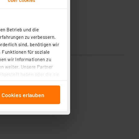
en Betrieb und die
Erfahrungen zu verbessern.
rderlich sind, benötigen wir
 Funktionen für soziale
ben wir Informationen zu
n weiter. Unsere Partner
tgestellt haben oder die sie
cken, stimmen Sie sowohl
anschließenden
e Cookies erlauben
beitungszwecke (Art. 6
 ist durch Klick auf den
 Cookies ablehnen oder ihr
 „Cookie Einstellungen“
tung dieser Daten zur
ser-Einstellungen können