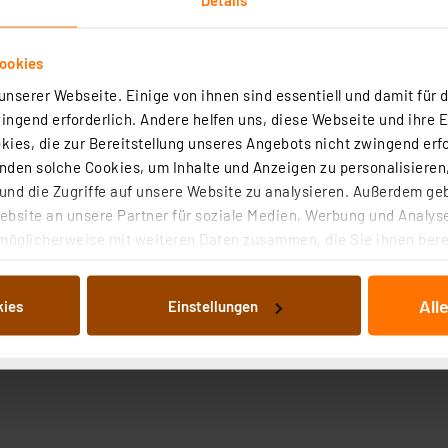
ookies
nserer Webseite. Einige von ihnen sind essentiell und damit für d
ngend erforderlich. Andere helfen uns, diese Webseite und ihre 
ies, die zur Bereitstellung unseres Angebots nicht zwingend erfo
Angaben zur Produktsicherheit
den solche Cookies, um Inhalte und Anzeigen zu personalisieren,
nd die Zugriffe auf unsere Website zu analysieren. Außerdem ge
bsite an unsere Partner für soziale Medien, Werbung und Analyse
möglicherweise mit weiteren Daten zusammen, die Sie ihnen berei
 Dienste gesammelt haben. Indem Sie auf „Alle akzeptieren“ kli
von Informationen auf Ihrem gerät (§25 Abs.1 TTDSG) sowie der 
All
kies
Einstellungen
nachfolgend dargestellten bzw. die von Ihnen ausgewählten Verar
illierte Auflistung der einzelnen Cookies nach Zweck und Anbieter
ellungen“ abrufbar. Sie können die Verwendung nicht notwendiger
en. Ihre erteilte Zustimmung können Sie jederzeit unter dem Link
Die Rechtmäßigkeit der Speicherung, Abrufung und Weiterverarbei
zum Zeitpunkt des Widerrufs bleibt hiervon unberührt. Ihre Brow