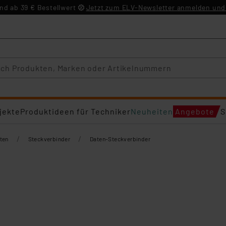
d ab 39 € Bestellwert
Jetzt zum ELV-Newsletter anmelden und 
jekte
Produktideen für Techniker
Neuheiten
Angebote
S
/
/
ten
Steckverbinder
Daten-Steckverbinder