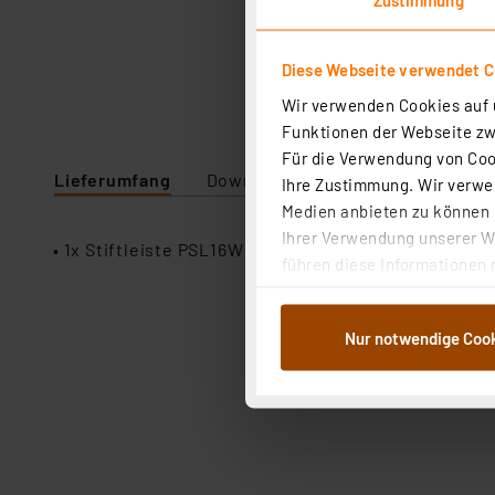
Diese Webseite verwendet C
Wir verwenden Cookies auf u
Funktionen der Webseite zwi
Für die Verwendung von Cook
Lieferumfang
Downloads
Technische Daten
Ihre Zustimmung. Wir verwen
Medien anbieten zu können u
Ihrer Verwendung unserer We
• 1x Stiftleiste PSL16W
führen diese Informationen 
im Rahmen Ihrer Nutzung der
dem Speichern und Abrufen 
Nur notwendige Coo
Weiterverarbeitung für die 
Abs.1a DSG-VO) zu. Eine deta
Button „Ablehnen oder Einst
ganz oder teilweise zustimm
anpassen oder widerrufen. 
Auswertung und Analyse bis 