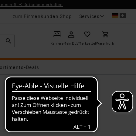
einen 10 € Gutschein erhalten
Services
zum Firmenkunden Shop
Karriere
Mein ELV
Merkzettel
Warenkorb
ortiments-Deals