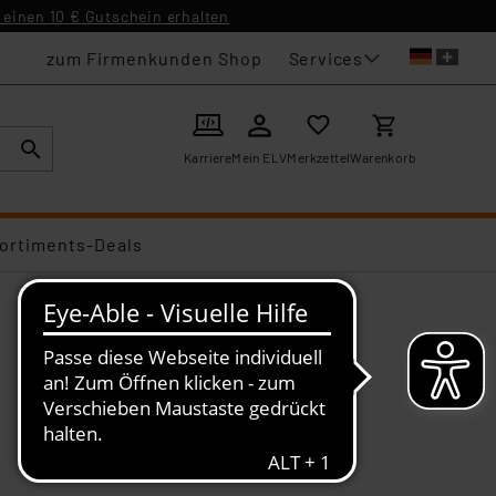
einen 10 € Gutschein erhalten
Services
zum Firmenkunden Shop
Karriere
Mein ELV
Merkzettel
Warenkorb
ortiments-Deals