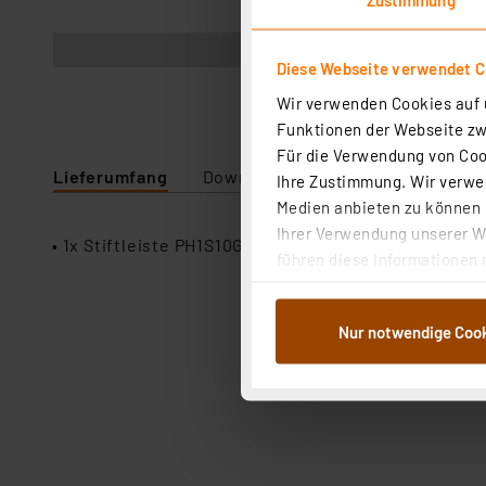
Abbildung ähnlich
Diese Webseite verwendet C
Wir verwenden Cookies auf u
Funktionen der Webseite zwi
Für die Verwendung von Cook
Lieferumfang
Downloads
Technische Daten
Ihre Zustimmung. Wir verwen
Medien anbieten zu können u
Ihrer Verwendung unserer We
• 1x Stiftleiste PH1S10GOTB
führen diese Informationen 
im Rahmen Ihrer Nutzung der
dem Speichern und Abrufen 
Nur notwendige Coo
Weiterverarbeitung für die 
Abs.1a DSG-VO) zu. Eine deta
Button „Ablehnen oder Einst
ganz oder teilweise zustimm
anpassen oder widerrufen. 
Auswertung und Analyse bis 