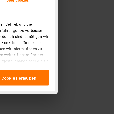
en Betrieb und die
Erfahrungen zu verbessern.
rderlich sind, benötigen wir
 Funktionen für soziale
ben wir Informationen zu
n weiter. Unsere Partner
tgestellt haben oder die sie
cken, stimmen Sie sowohl
anschließenden
e Cookies erlauben
beitungszwecke (Art. 6
 ist durch Klick auf den
 Cookies ablehnen oder ihr
 „Cookie Einstellungen“
tung dieser Daten zur
ser-Einstellungen können