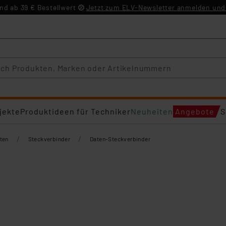
d ab 39 € Bestellwert
Jetzt zum ELV-Newsletter anmelden und 
jekte
Produktideen für Techniker
Neuheiten
Angebote
S
/
/
ten
Steckverbinder
Daten-Steckverbinder