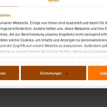
ookies
nserer Webseite. Einige von ihnen sind essentiell und damit für d
ngend erforderlich. Andere helfen uns, diese Webseite und ihre 
ies, die zur Bereitstellung unseres Angebots nicht zwingend erfo
Angaben zur Produktsicherheit
den solche Cookies, um Inhalte und Anzeigen zu personalisieren,
nd die Zugriffe auf unsere Website zu analysieren. Außerdem ge
bsite an unsere Partner für soziale Medien, Werbung und Analyse
möglicherweise mit weiteren Daten zusammen, die Sie ihnen berei
 Dienste gesammelt haben. Indem Sie auf „Alle akzeptieren“ kli
von Informationen auf Ihrem gerät (§25 Abs.1 TTDSG) sowie der 
All
kies
Einstellungen
nachfolgend dargestellten bzw. die von Ihnen ausgewählten Verar
illierte Auflistung der einzelnen Cookies nach Zweck und Anbieter
ellungen“ abrufbar. Sie können die Verwendung nicht notwendiger
en. Ihre erteilte Zustimmung können Sie jederzeit unter dem Link
Die Rechtmäßigkeit der Speicherung, Abrufung und Weiterverarbei
zum Zeitpunkt des Widerrufs bleibt hiervon unberührt. Ihre Brow