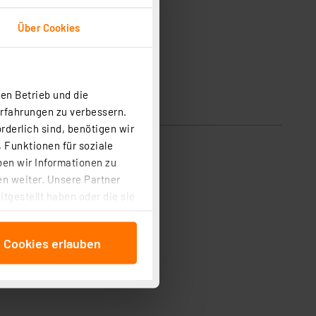
Über Cookies
en Betrieb und die
Erfahrungen zu verbessern.
rderlich sind, benötigen wir
 Funktionen für soziale
ben wir Informationen zu
n weiter. Unsere Partner
tgestellt haben oder die sie
cken, stimmen Sie sowohl
anschließenden
e Cookies erlauben
beitungszwecke (Art. 6
 ist durch Klick auf den
 Cookies ablehnen oder ihr
 „Cookie Einstellungen“
tung dieser Daten zur