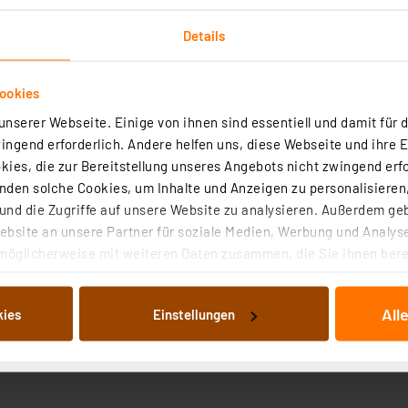
Details
ookies
nserer Webseite. Einige von ihnen sind essentiell und damit für d
ngend erforderlich. Andere helfen uns, diese Webseite und ihre 
Technische Daten
Angaben zur Produktsicherheit
ies, die zur Bereitstellung unseres Angebots nicht zwingend erfo
den solche Cookies, um Inhalte und Anzeigen zu personalisieren,
nd die Zugriffe auf unsere Website zu analysieren. Außerdem ge
lung
bsite an unsere Partner für soziale Medien, Werbung und Analyse
möglicherweise mit weiteren Daten zusammen, die Sie ihnen berei
terungen
 Dienste gesammelt haben. Indem Sie auf „Alle akzeptieren“ kli
gen von Flußmittel in die Steckzone
von Informationen auf Ihrem gerät (§25 Abs.1 TTDSG) sowie der 
All
kies
Einstellungen
nachfolgend dargestellten bzw. die von Ihnen ausgewählten Verar
illierte Auflistung der einzelnen Cookies nach Zweck und Anbieter
ellungen“ abrufbar. Sie können die Verwendung nicht notwendiger
en. Ihre erteilte Zustimmung können Sie jederzeit unter dem Link
Die Rechtmäßigkeit der Speicherung, Abrufung und Weiterverarbei