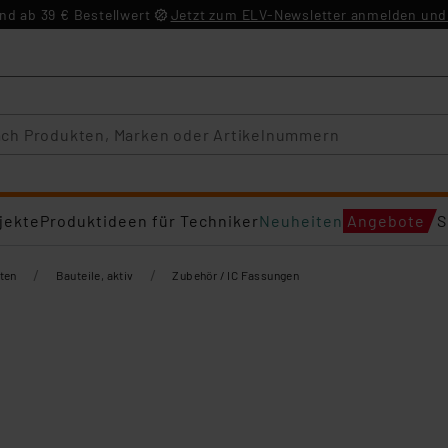
d ab 39 € Bestellwert
Jetzt zum ELV-Newsletter anmelden und 
jekte
Produktideen für Techniker
Neuheiten
Angebote
S
/
/
ten
Bauteile, aktiv
Zubehör / IC Fassungen