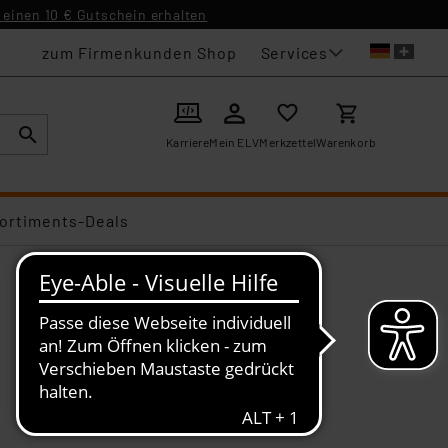
einen 10 € Gutschein erhalten
Services
zum Firmenkunden Shop
Karriere
Mein ELV
Merkzettel
Warenkorb
ortiments-Deals