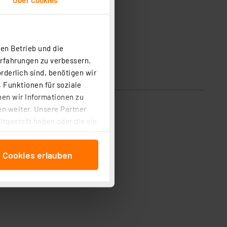
en Betrieb und die
Erfahrungen zu verbessern.
rderlich sind, benötigen wir
 Funktionen für soziale
ben wir Informationen zu
n weiter. Unsere Partner
tgestellt haben oder die sie
cken, stimmen Sie sowohl
anschließenden
e Cookies erlauben
beitungszwecke (Art. 6
 ist durch Klick auf den
 Cookies ablehnen oder ihr
 „Cookie Einstellungen“
tung dieser Daten zur
ser-Einstellungen können