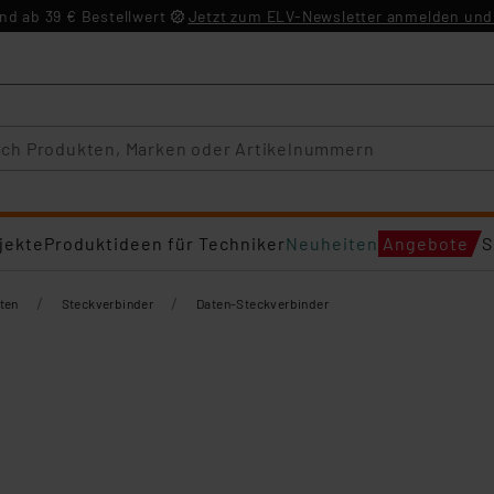
d ab 39 € Bestellwert
Jetzt zum ELV-Newsletter anmelden und 
jekte
Produktideen für Techniker
Neuheiten
Angebote
S
/
/
ten
Steckverbinder
Daten-Steckverbinder