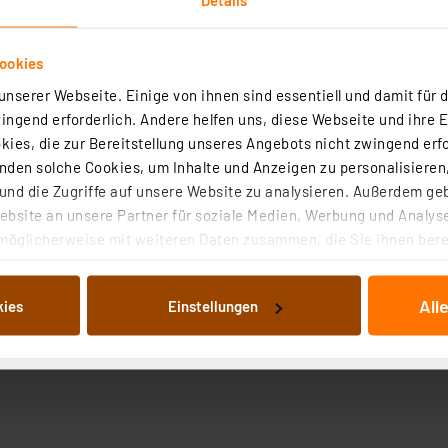
ookies
nserer Webseite. Einige von ihnen sind essentiell und damit für d
ngend erforderlich. Andere helfen uns, diese Webseite und ihre 
ies, die zur Bereitstellung unseres Angebots nicht zwingend erfo
Angaben zur Produktsicherheit
den solche Cookies, um Inhalte und Anzeigen zu personalisieren,
nd die Zugriffe auf unsere Website zu analysieren. Außerdem ge
bsite an unsere Partner für soziale Medien, Werbung und Analyse
möglicherweise mit weiteren Daten zusammen, die Sie ihnen berei
 Dienste gesammelt haben. Indem Sie auf „Alle akzeptieren“ kli
von Informationen auf Ihrem gerät (§25 Abs.1 TTDSG) sowie der 
All
kies
Einstellungen
nachfolgend dargestellten bzw. die von Ihnen ausgewählten Verar
illierte Auflistung der einzelnen Cookies nach Zweck und Anbieter
ellungen“ abrufbar. Sie können die Verwendung nicht notwendiger
en. Ihre erteilte Zustimmung können Sie jederzeit unter dem Link
Die Rechtmäßigkeit der Speicherung, Abrufung und Weiterverarbei
zum Zeitpunkt des Widerrufs bleibt hiervon unberührt. Ihre Brow