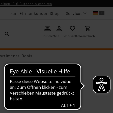
einen 10 € Gutschein erhalten
Services
zum Firmenkunden Shop
Karriere
Mein ELV
Merkzettel
Warenkorb
ortiments-Deals