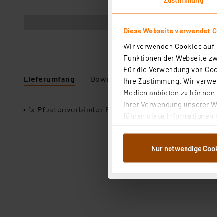
Abbildung ähnlich
Diese Webseite verwendet C
Wir verwenden Cookies auf u
Funktionen der Webseite zwi
Für die Verwendung von Cook
Lieferumfang
Downloads
Technische Daten
Ihre Zustimmung. Wir verwen
Medien anbieten zu können u
Ihrer Verwendung unserer We
• 1x Pfostenverbinder PV20
führen diese Informationen 
im Rahmen Ihrer Nutzung der
dem Speichern und Abrufen 
Nur notwendige Coo
Weiterverarbeitung für die 
Abs.1a DSG-VO) zu. Eine deta
Button „Ablehnen oder Einst
ganz oder teilweise zustimm
anpassen oder widerrufen. 
Auswertung und Analyse bis 