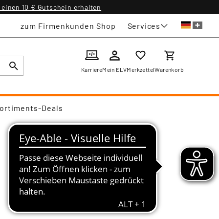
einen 10 € Gutschein erhalten
Services
zum Firmenkunden Shop
Karriere
Mein ELV
Merkzettel
Warenkorb
ortiments-Deals