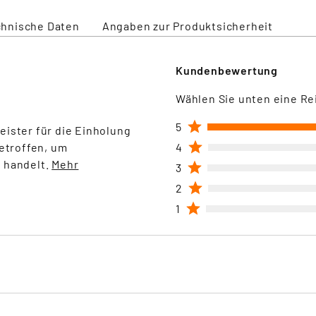
chnische Daten
Angaben zur Produktsicherheit
Kundenbewertung
Wählen Sie unten eine Re
1
5
eister für die Einholung
1
etroffen, um
4
 handelt.
Mehr
1
3
1
2
1
1