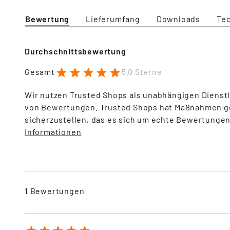
Bewertung
Lieferumfang
Downloads
Te
Durchschnittsbewertung
1
2
3
4
5
Gesamt
5.0 Sterne
Wir nutzen Trusted Shops als unabhängigen Dienstl
von Bewertungen. Trusted Shops hat Maßnahmen g
sicherzustellen, das es sich um echte Bewertungen
Informationen
1 Bewertungen
1
2
3
4
5