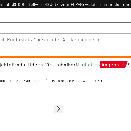
d ab 39 € Bestellwert
Jetzt zum ELV-Newsletter anmelden und 
jekte
Produktideen für Techniker
Neuheiten
Angebote
S
/
/
ten
Steckverbinder
Bananenstecker / Zwergstecker