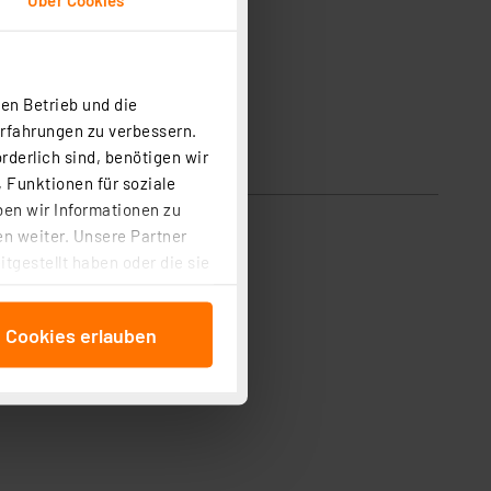
en Betrieb und die
Erfahrungen zu verbessern.
rderlich sind, benötigen wir
 Funktionen für soziale
ben wir Informationen zu
n weiter. Unsere Partner
tgestellt haben oder die sie
cken, stimmen Sie sowohl
anschließenden
e Cookies erlauben
beitungszwecke (Art. 6
 ist durch Klick auf den
 Cookies ablehnen oder ihr
 „Cookie Einstellungen“
tung dieser Daten zur
ser-Einstellungen können