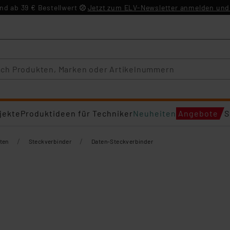
d ab 39 € Bestellwert
Jetzt zum ELV-Newsletter anmelden und 
jekte
Produktideen für Techniker
Neuheiten
Angebote
S
/
/
ten
Steckverbinder
Daten-Steckverbinder