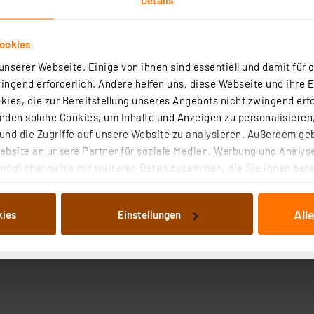
ookies
nserer Webseite. Einige von ihnen sind essentiell und damit für d
ngend erforderlich. Andere helfen uns, diese Webseite und ihre 
ies, die zur Bereitstellung unseres Angebots nicht zwingend erfo
Angaben zur Produktsicherheit
den solche Cookies, um Inhalte und Anzeigen zu personalisieren,
nd die Zugriffe auf unsere Website zu analysieren. Außerdem ge
bsite an unsere Partner für soziale Medien, Werbung und Analyse
möglicherweise mit weiteren Daten zusammen, die Sie ihnen berei
 Dienste gesammelt haben. Indem Sie auf „Alle akzeptieren“ kli
von Informationen auf Ihrem gerät (§25 Abs.1 TTDSG) sowie der 
All
kies
Einstellungen
nachfolgend dargestellten bzw. die von Ihnen ausgewählten Verar
illierte Auflistung der einzelnen Cookies nach Zweck und Anbieter
ellungen“ abrufbar. Sie können die Verwendung nicht notwendiger
en. Ihre erteilte Zustimmung können Sie jederzeit unter dem Link
Die Rechtmäßigkeit der Speicherung, Abrufung und Weiterverarbei
zum Zeitpunkt des Widerrufs bleibt hiervon unberührt. Ihre Brow