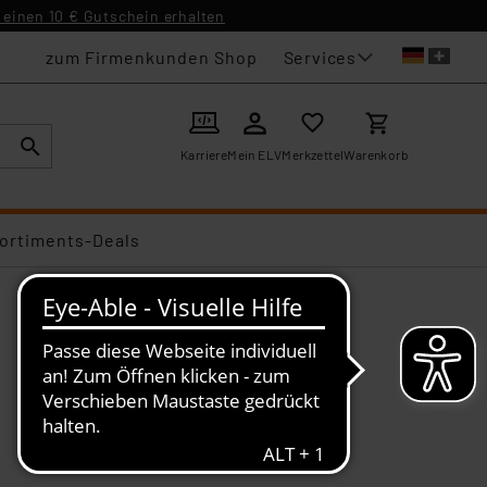
einen 10 € Gutschein erhalten
Services
zum Firmenkunden Shop
Karriere
Mein ELV
Merkzettel
Warenkorb
ortiments-Deals