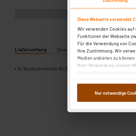
Abbildung ähnlich
Diese Webseite verwendet C
Wir verwenden Cookies auf u
Funktionen der Webseite zwi
Für die Verwendung von Cook
Lieferumfang
Downloads
Technische Daten
Ihre Zustimmung. Wir verwen
Medien anbieten zu können u
Ihrer Verwendung unserer We
• 1x Buchsenleiste BL20/1W8
führen diese Informationen 
im Rahmen Ihrer Nutzung der
dem Speichern und Abrufen 
Nur notwendige Coo
Weiterverarbeitung für die 
Abs.1a DSG-VO) zu. Eine deta
Button „Ablehnen oder Einst
ganz oder teilweise zustimm
anpassen oder widerrufen. 
Auswertung und Analyse bis 