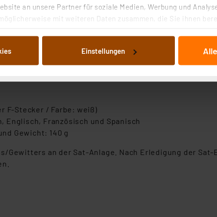
k)
bsite an unsere Partner für soziale Medien, Werbung und Analyse
iagonale: 5,7 cm / 2,24")
möglicherweise mit weiteren Daten zusammen, die Sie ihnen berei
18V), Summer-Status und aktivierte Dämpfung (ATT)
 Dienste gesammelt haben. Indem Sie auf „Alle akzeptieren“ kli
 DC) oder optional über separat zu bestellendes Batterie
von Informationen auf Ihrem gerät (§25 Abs.1 TTDSG) sowie der 
All
kies
Einstellungen
nachfolgend dargestellten bzw. die von Ihnen ausgewählten Verar
illierte Auflistung der einzelnen Cookies nach Zweck und Anbieter
ellungen“ abrufbar. Sie können die Verwendung nicht notwendiger
en. Ihre erteilte Zustimmung können Sie jederzeit unter dem Link
Die Rechtmäßigkeit der Speicherung, Abrufung und Weiterverarbei
r F-Stecker / Farbe: weiß)
zum Zeitpunkt des Widerrufs bleibt hiervon unberührt. Ihre Brow
, Englisch, Französisch und Spanisch
ellungen nicht längerfristig gespeichert werden und dieses Banne
 und Gewicht: 140 g
beiten personenbezogene Daten in den USA. Ihre Einwilligung zur 
s/Gewitters an der Sat-Anlage. Nach Erledigung der Sat-E
 daher ggf. auch die Verarbeitung Ihrer Daten in den USA gemäß Art
en.
tanbietern und zu der jeweiligen Datenübermittlung erhalten Sie i
ngemessenheitsbeschluss der EU. Dies bedeutet, dass die USA al
rds eingestuft wird. So besteht etwa das Risiko, dass US-Beh
ammen verarbeiten, ohne dass hiergegen Klagemöglichkeiten fü
en Dienstleistern stützt sich auf die Standarddatenschutzklause