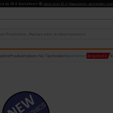
d ab 39 € Bestellwert
Jetzt zum ELV-Newsletter anmelden und 
jekte
Produktideen für Techniker
Neuheiten
Angebote
S