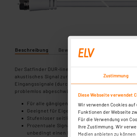
Beschreibung
Bewertung
Lieferumfang
Der Satfinder DUR-line SF 2500 Pro ermöglicht es I
Zustimmung
akustisches Signal zur Verfügung. Das Sat-Messger
Eingangssignale (durch leistungsfähige Satelliten
problemlos abgeschwächt werden. Dies ermöglicht 
Diese Webseite verwendet C
Für alle gängigen TV-Satelliten geeignet (z.B. A
Wir verwenden Cookies auf u
Geeignet für Eigenheimbesitzer (z.B. auch na
Funktionen der Webseite zwi
Stufenloser seitlicher Dämpfungsregler sowie 
Für die Verwendung von Cook
Prozentuale Signalpegelanzeige von 0-99% (Zie
Ihre Zustimmung. Wir verwen
unbedingt einen bestimmten Zahlenwert wie 99
Medien anbieten zu können u