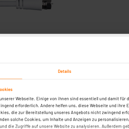
Downloads
Technische Daten
hnen Ihre Sat-Anlage schnell und präzise auszurichten. Daf
Details
ät SF 2500 Pro ist sehr empfindlich und kann auch schwäc
 oder große Satellitenantennen) können mit den seperaten
ein optimales Auslesen und Einrichten verschiedenster 
ookies
stra, Eutelsat, Türksat, u.v.m.)
nserer Webseite. Einige von ihnen sind essentiell und damit für d
ch Stürmen/Böen), Schrebergarten-Besitzer, Camping-/Ca
ngend erforderlich. Andere helfen uns, diese Webseite und ihre 
komfortable Schnell-Dämpfungstasten (3-stufig: ±3 dB, ±6
ies, die zur Bereitstellung unseres Angebots nicht zwingend erfo
l ist es, an Ihrem Sat-Installationsort den Punkt mit dem
den solche Cookies, um Inhalte und Anzeigen zu personalisieren,
%) / eine Schritt-für-Schritt-Anleitung für die Sat-Spie
nd die Zugriffe auf unsere Website zu analysieren. Außerdem ge