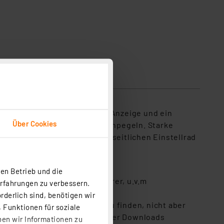
ür stehen Ihnen die digitale Anzeige und ein
Über Cookies
hste Signale erkennen und einpegeln. Starke
 "Dämpfungstasten" und dem seitlichen Einstellrad
Sat-Anlagen.
en Betrieb und die
ravan-Urlaube, LKW-/Fernfahrer, u.v.m
Erfahrungen zu verbessern.
 dB, ±9 dB)
rderlich sind, benötigen wir
 bestmöglichen Signalpegel zu finden, nicht aber
 Funktionen für soziale
gel-Einrichtung finden Sie unter Downloads
ben wir Informationen zu