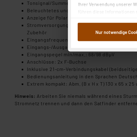
Tonsignal/Summer (abschaltbar via Knopfdruc
Ihrer Verwendung unserer We
Beleuchtetes und gut ablesbares LC-Display (D
führen diese Informationen 
Anzeige für Polarisation/Band (0/22 kHz & 13/
im Rahmen Ihrer Nutzung der
Stromversorgung erfolgt über Receiver (13-18V
dem Speichern und Abrufen 
Nur notwendige Coo
Zubehör
Weiterverarbeitung für die 
Eingangsfrequenz: 950 - 2150 MHz
Abs.1a DSG-VO) zu. Eine deta
Eingangs-/Ausgangsimpedanz: 75 Ω
Button „Ablehnen oder Einst
Eingangspegel min/max.: 68/98 dBμV
ganz oder teilweise zustimm
Anschlüsse: 2x F-Buchse
anpassen oder widerrufen. 
Inklusive 21-cm-Verbindungskabel (beidseitige
Auswertung und Analyse bis 
Bedienungsanleitung in den Sprachen Deutsch
dazu führen, dass die Einst
Extrem kompakt: Abm. (B x H x T) 130 x 65 x 25
„Einige Drittanbieter verar
Hinweis:
Arbeiten Sie niemals während eines Sturm
dieser Drittanbieter umfasst
Stromnetz trennen und dann den Satfinder entfern
Nähere Infos zu diesen Drit
Für die USA besteht kein A
Datenschutz nach EU-Standa
Daten in Überwachungsprogr
Unsere Kooperation mit dies