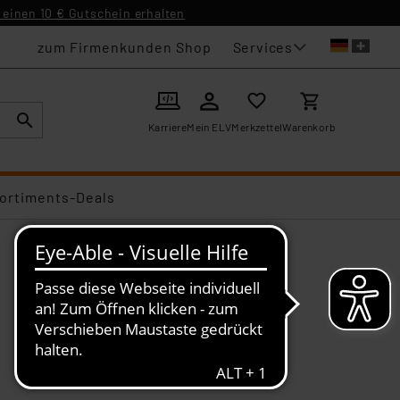
einen 10 € Gutschein erhalten
Services
zum Firmenkunden Shop
Karriere
Mein ELV
Merkzettel
Warenkorb
ortiments-Deals