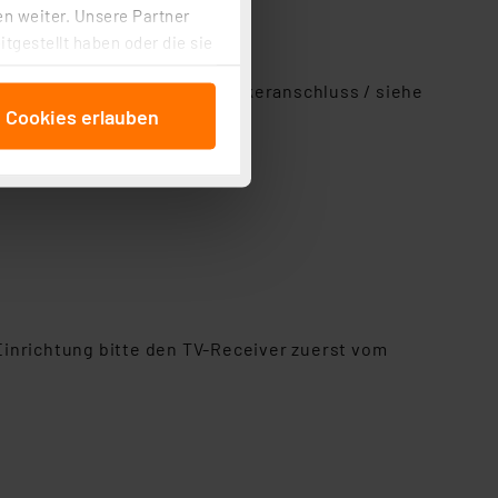
n weiter. Unsere Partner
tgestellt haben oder die sie
cken, stimmen Sie sowohl
pack oder Netzteil mit F-Steckeranschluss / siehe
anschließenden
e Cookies erlauben
beitungszwecke (Art. 6
 ist durch Klick auf den
 Cookies ablehnen oder ihr
 „Cookie Einstellungen“
tung dieser Daten zur
ser-Einstellungen können
r erneut angezeigt wird.
Einbindung von Cookies
inrichtung bitte den TV-Receiver zuerst vom
. 49 (1) lit. a DSGVO.
n der Datenschutzerklärung.
s Land mit unzureichendem
örden personenbezogene
r Europäer bestehen.
ln der Europäischen