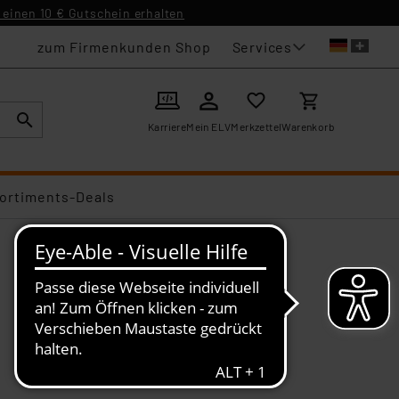
einen 10 € Gutschein erhalten
Services
zum Firmenkunden Shop
Karriere
Mein ELV
Merkzettel
Warenkorb
ortiments-Deals