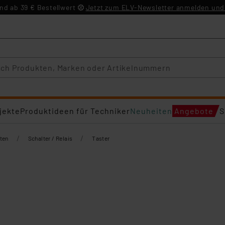
d ab 39 € Bestellwert
Jetzt zum ELV-Newsletter anmelden und 
jekte
Produktideen für Techniker
Neuheiten
Angebote
S
/
/
ten
Schalter / Relais
Taster