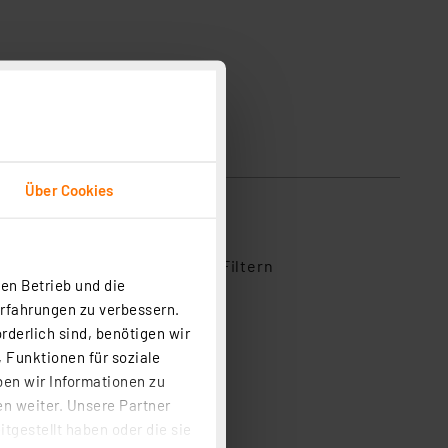
mit Tasterkappe 92237
Über Cookies
ihe aus, um Bewertungen zu Filtern
en Betrieb und die
1
Erfahrungen zu verbessern.
rderlich sind, benötigen wir
0
 Funktionen für soziale
0
ben wir Informationen zu
0
n weiter. Unsere Partner
0
tgestellt haben oder die sie