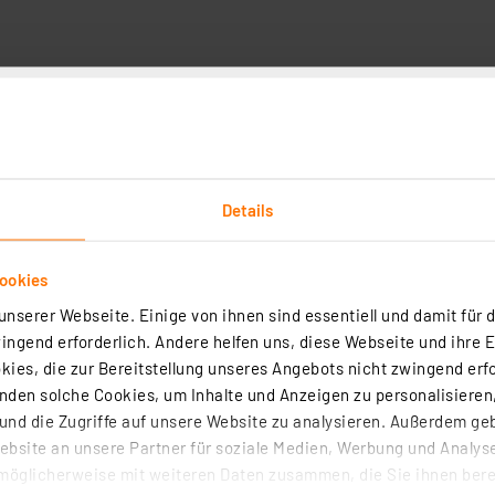
chnische Daten
Angaben zur Produktsicherheit
Details
Kundenbewertung
ookies
Wählen Sie unten eine Re
nserer Webseite. Einige von ihnen sind essentiell und damit für d
1
5
ngend erforderlich. Andere helfen uns, diese Webseite und ihre 
eister für die Einholung
1
ies, die zur Bereitstellung unseres Angebots nicht zwingend erfo
etroffen, um
4
den solche Cookies, um Inhalte und Anzeigen zu personalisieren,
 handelt.
Mehr
1
3
nd die Zugriffe auf unsere Website zu analysieren. Außerdem ge
1
2
bsite an unsere Partner für soziale Medien, Werbung und Analyse
1
1
möglicherweise mit weiteren Daten zusammen, die Sie ihnen berei