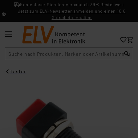
Kostenloser Standardversand ab 39 € Bestellwert
Jetzt zum ELV-Newsletter anmelden und einen 10 €
Gutschein erhalten
Suche
Taster