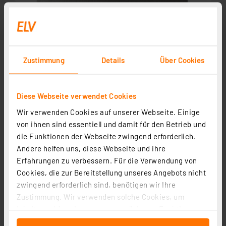
Zustimmung
Details
Über Cookies
Diese Webseite verwendet Cookies
Wir verwenden Cookies auf unserer Webseite. Einige
von ihnen sind essentiell und damit für den Betrieb und
die Funktionen der Webseite zwingend erforderlich.
Andere helfen uns, diese Webseite und ihre
Weitere Modelle
Erfahrungen zu verbessern. Für die Verwendung von
Cookies, die zur Bereitstellung unseres Angebots nicht
zwingend erforderlich sind, benötigen wir Ihre
DoorBird Klingelschild mit Glockensymbol für
Zustimmung. Wir verwenden solche Cookies, um
Türstationen D21x, Edelstahl, PVD-beschichtet in
Inhalte und Anzeigen zu personalisieren, Funktionen
Bronze-Optik
Artikel-Nr. 252303
für soziale Medien anbieten zu können und die Zugriffe