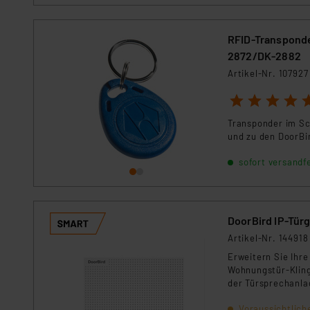
RFID-Transponde
2872/DK-2882
Artikel-Nr. 107927
1
2
3
4
5
Transponder im S
und zu den DoorBi
sofort versandfe
DoorBird IP-Tü
Artikel-Nr. 144918
Erweitern Sie Ihr
Wohnungstür-Kling
der Türsprechanl
Voraussichtlich