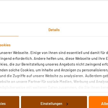
CU3 oder CCU2 erforderlich).
Sie per Mobilgerät bei vorhandener Internetverbindung jed
t, und können mit der Person sprechen. Die Besucherhisto
Details
ssensor detektiert wurde (aktivierbare Zusatzfunktion).
achtsichtfähiger HD-Kamera und Mikrofon für exzellente Ec
ookies
ss separat erworben werden)
nserer Webseite. Einige von ihnen sind essentiell und damit für d
2-Draht-Ethernet-PoE-Konverter A1072 erforderlich
ngend erforderlich. Andere helfen uns, diese Webseite und ihre 
ies, die zur Bereitstellung unseres Angebots nicht zwingend erfo
etzteil oder PoE Injektor A1093
den solche Cookies, um Inhalte und Anzeigen zu personalisieren,
tahlplättchen mit Klingelsymbol abdeckbar
nd die Zugriffe auf unsere Website zu analysieren. Außerdem ge
ch, 12 IR-LEDs für Nachtsichtfunktion
bsite an unsere Partner für soziale Medien, Werbung und Analyse
unterdrückungsfunktion
möglicherweise mit weiteren Daten zusammen, die Sie ihnen berei
hweite und Aktion (z. B. zusätzliches Schalten der Auße
 Dienste gesammelt haben. Indem Sie auf „Alle akzeptieren“ kli
von Informationen auf Ihrem gerät (§25 Abs.1 TTDSG) sowie der 
ubt mit 2 Spezialschrauben an Montageplatte, nicht mit
All
kies
Einstellungen
nachfolgend dargestellten bzw. die von Ihnen ausgewählten Verar