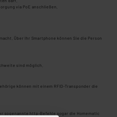
ten darf.
sorgung via PoE anschließen.
 macht. Über Ihr Smartphone können Sie die Person
chweite sind möglich.
gehörige können mit einem RFID-Transponder die
ber sogenannte http-Befehle sogar die Homematic