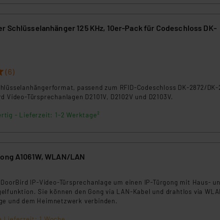
r Schlüsselanhänger 125 KHz, 10er-Pack für Codeschloss DK-
(6)
chlüsselanhängerformat, passend zum RFID-Codeschloss DK-2872/DK-
rd Video-Türsprechanlagen D2101V, D2102V und D2103V.
rtig - Lieferzeit: 1-2 Werktage²
rgong A1061W, WLAN/LAN
e DoorBird IP-Video-Türsprechanlage um einen IP-Türgong mit Haus- u
elfunktion. Sie können den Gong via LAN-Kabel und drahtlos via WLA
age und dem Heimnetzwerk verbinden.
e Lieferzeit: 1 Woche