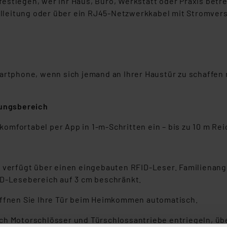
stlegen, wer Ihr Haus, Büro, Werkstatt oder Praxis betre
gelleitung oder über ein RJ45-Netzwerkkabel mit Stromver
martphone, wenn sich jemand an Ihrer Haustür zu schaffen
ungsbereich
mfortabel per App in 1-m-Schritten ein – bis zu 10 m Rei
n verfügt über einen eingebauten RFID-Leser. Familienan
ID-Lesebereich auf 3 cm beschränkt.
öffnen Sie Ihre Tür beim Heimkommen automatisch.
uch Motorschlösser und Türschlossantriebe entriegeln, ü