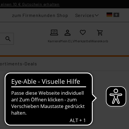
einen 10 € Gutschein erhalten
Services
zum Firmenkunden Shop
Karriere
Mein ELV
Merkzettel
Warenkorb
ortiments-Deals