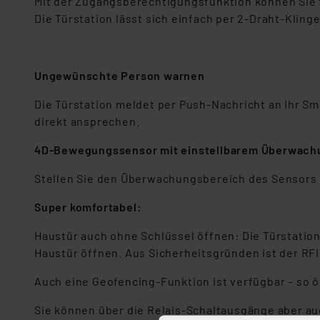
Mit der Zugangsberechtigungsfunktion können Sie fe
Die Türstation lässt sich einfach per 2-Draht-Klin
Ungewünschte Person warnen
Die Türstation meldet per Push-Nachricht an Ihr S
direkt ansprechen.
4D-Bewegungssensor mit einstellbarem Überwach
Stellen Sie den Überwachungsbereich des Sensors ko
Super komfortabel:
Haustür auch ohne Schlüssel öffnen: Die Türstatio
Haustür öffnen. Aus Sicherheitsgründen ist der RF
Auch eine Geofencing-Funktion ist verfügbar – so 
Sie können über die Relais-Schaltausgänge aber a