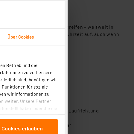
erzeit auf die Türstation zugreifen – weltweit in
rie zeichnet Bild, Datum und Uhrzeit auf, auch wenn
Über Cookies
htzeitbilder mit Ton
en Betrieb und die
Erfahrungen zu verbessern.
rderlich sind, benötigen wir
 Funktionen für soziale
ben wir Informationen zu
n weiter. Unsere Partner
tgestellt haben oder die sie
nbeleuchtung bei Dunkelheit, Laufrichtung
cken, stimmen Sie sowohl
anschließenden
 Standardwerkzeug demontierbar
e Cookies erlauben
beitungszwecke (Art. 6