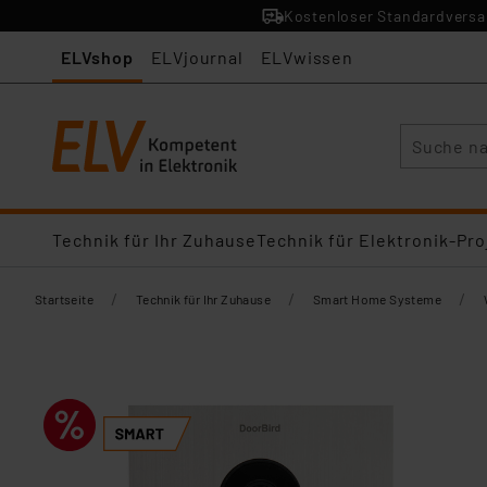
Kostenloser Standardversan
ELVshop
ELVjournal
ELVwissen
Suche
Technik für Ihr Zuhause
Technik für Elektronik-Pro
/
/
/
Startseite
Technik für Ihr Zuhause
Smart Home Systeme