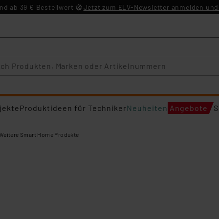
d ab 39 € Bestellwert
Jetzt zum ELV-Newsletter anmelden und 
jekte
Produktideen für Techniker
Neuheiten
Angebote
S
Weitere Smart Home Produkte