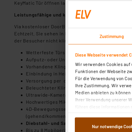
KeyMatic Tür öffnen lassen (Smart Home Zentrale C
Leistungsfähige und kostenlose App
Via kostenloser DoorBird App (Android/iOS) können 
Echtzeit. Sie sehen in HDTV-Auflösung, wer klingel
Zustimmung
der Besucher nicht klingelt, sondern per Bewegung
Wetterfeste Türstation (Schutzart IP65) mit n
Diese Webseite verwendet C
Aufputz- oder Unterputzmontage (Gehäuse mu
Wir verwenden Cookies auf u
Vorhandene Klingelverdrahtung verwendbar: 
Funktionen der Webseite zwi
Einbindung in Heimnetzwerk via LAN
Für die Verwendung von Cook
Versorgung per optional erhältlichem Steckern
Ihre Zustimmung. Wir verwen
Beleuchteter Klingeltaster optional mit Edels
Medien anbieten zu können u
Ultrawide-Kamera mit 180°-Überwachungsberei
Ihrer Verwendung unserer We
Hochwertiges Mikrofon mit Echo- und Rausch
führen diese Informationen 
4D-Bewegungssensor mit 10 m Reichweite, Reic
im Rahmen Ihrer Nutzung der
(gehend/kommend)) per App einstellbar
dem Speichern und Abrufen 
Diebstahl- und Sabotageschutz:
fest verschra
Nur notwendige Coo
Weiterverarbeitung für die 
Bis zu 8 Mobilgeräte (Android/iOS) anbindbar