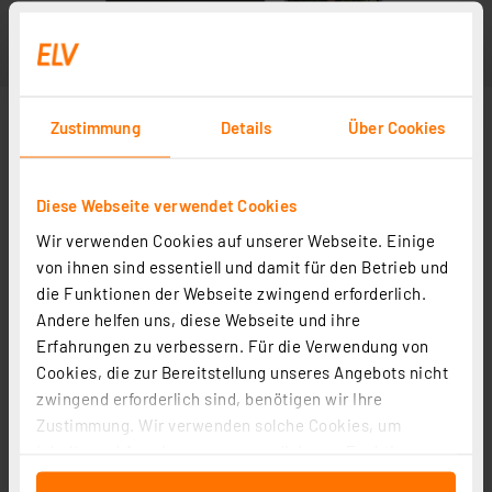
Zustimmung
Details
Über Cookies
Diese Webseite verwendet Cookies
Wir verwenden Cookies auf unserer Webseite. Einige
von ihnen sind essentiell und damit für den Betrieb und
die Funktionen der Webseite zwingend erforderlich.
Andere helfen uns, diese Webseite und ihre
Zubehör
Erfahrungen zu verbessern. Für die Verwendung von
Cookies, die zur Bereitstellung unseres Angebots nicht
zwingend erforderlich sind, benötigen wir Ihre
DoorBird Steckernetzteil 15V für Türstationen
Zustimmung. Wir verwenden solche Cookies, um
Artikel-Nr. 252288
Inhalte und Anzeigen zu personalisieren, Funktionen
für soziale Medien anbieten zu können und die Zugriffe
40,00 €