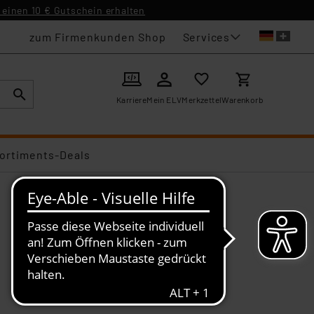
einen 10 € Gutschein erhalten
Services
zum Firmenkunden Shop
Karriere
Mein ELV
Merkzettel
Warenkorb
ortiments-Deals