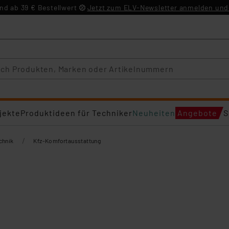
d ab 39 € Bestellwert
Jetzt zum ELV-Newsletter anmelden und 
jekte
Produktideen für Techniker
Neuheiten
Angebote
S
/
chnik
Kfz-Komfortausstattung