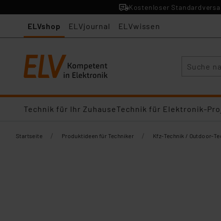
Kostenloser Standardversan
ELVshop
ELVjournal
ELVwissen
Suche
Technik für Ihr Zuhause
Technik für Elektronik-Pro
/
/
Startseite
Produktideen für Techniker
Kfz-Technik / Outdoor-Te