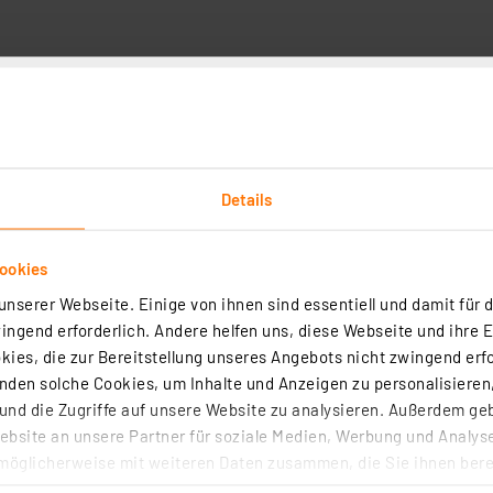
Technische Daten
Angaben zur Produktsicherheit
Details
ch die integrierte Solarzelle ausreichend Energie, um ei
mung über das LoRaWAN®-Netzwerk jederzeit möglich. Ener
ookies
rgie möglich (ca. 50 Tage Betrieb ohne Sonneneinstrahlun
nserer Webseite. Einige von ihnen sind essentiell und damit für d
omaufnahme 430 µA im Mittel bei 30-Minuten Zyklen, 60 µ
ngend erforderlich. Andere helfen uns, diese Webseite und ihre 
m Sendevorgang - Überwachung durch die Applikation Dan
ies, die zur Bereitstellung unseres Angebots nicht zwingend erfo
(Schutzart IP44) Zyklische oder optional bewegungsbasier
den solche Cookies, um Inhalte und Anzeigen zu personalisieren,
, Ruhestrom <10 µA Vielfältige Konfigurationsmöglichkei
nd die Zugriffe auf unsere Website zu analysieren. Außerdem ge
 ELV zu diesem Produkt im Hinblick auf die Software-Ein
bsite an unsere Partner für soziale Medien, Werbung und Analyse
möglicherweise mit weiteren Daten zusammen, die Sie ihnen berei
 Dienste gesammelt haben. Indem Sie auf „Alle akzeptieren“ kli