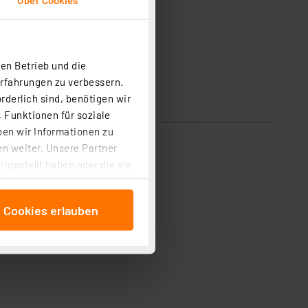
en Betrieb und die
Erfahrungen zu verbessern.
rderlich sind, benötigen wir
 Funktionen für soziale
ben wir Informationen zu
n weiter. Unsere Partner
tgestellt haben oder die sie
cken, stimmen Sie sowohl
anschließenden
e Cookies erlauben
beitungszwecke (Art. 6
 ist durch Klick auf den
 Cookies ablehnen oder ihr
 „Cookie Einstellungen“
tung dieser Daten zur
ser-Einstellungen können