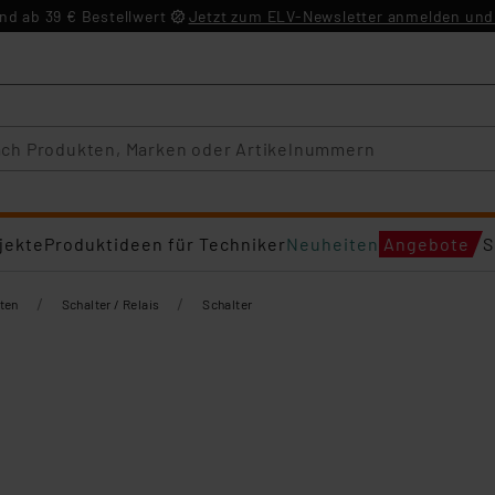
d ab 39 € Bestellwert
Jetzt zum ELV-Newsletter anmelden und 
jekte
Produktideen für Techniker
Neuheiten
Angebote
S
/
/
ten
Schalter / Relais
Schalter