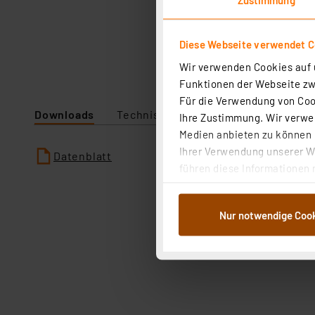
Diese Webseite verwendet C
Wir verwenden Cookies auf u
Funktionen der Webseite zwi
Für die Verwendung von Cook
Downloads
Technische Daten
Angaben zur P
Ihre Zustimmung. Wir verwen
Medien anbieten zu können u
Ihrer Verwendung unserer We
Datenblatt
führen diese Informationen 
im Rahmen Ihrer Nutzung der
dem Speichern und Abrufen 
Nur notwendige Coo
Weiterverarbeitung für die 
Abs.1a DSG-VO) zu. Eine deta
Button „Ablehnen oder Einst
ganz oder teilweise zustimm
anpassen oder widerrufen. 
Auswertung und Analyse bis 