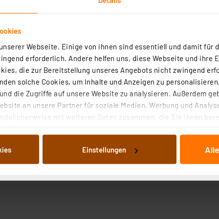
ookies
nserer Webseite. Einige von ihnen sind essentiell und damit für d
ngend erforderlich. Andere helfen uns, diese Webseite und ihre 
ies, die zur Bereitstellung unseres Angebots nicht zwingend erfo
roduktsicherheit
den solche Cookies, um Inhalte und Anzeigen zu personalisieren,
nd die Zugriffe auf unsere Website zu analysieren. Außerdem ge
bsite an unsere Partner für soziale Medien, Werbung und Analyse
möglicherweise mit weiteren Daten zusammen, die Sie ihnen berei
 Dienste gesammelt haben. Indem Sie auf „Alle akzeptieren“ kli
von Informationen auf Ihrem gerät (§25 Abs.1 TTDSG) sowie der 
All
kies
Einstellungen
nachfolgend dargestellten bzw. die von Ihnen ausgewählten Verar
illierte Auflistung der einzelnen Cookies nach Zweck und Anbieter
ellungen“ abrufbar. Sie können die Verwendung nicht notwendiger
en. Ihre erteilte Zustimmung können Sie jederzeit unter dem Link
Die Rechtmäßigkeit der Speicherung, Abrufung und Weiterverarbei
zum Zeitpunkt des Widerrufs bleibt hiervon unberührt. Ihre Brow