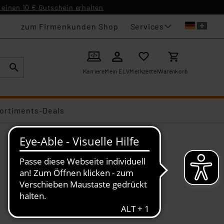
einen 10 € Gutschein erhalten
Services
zum Firmenkunden Shop
Karriere
Mein ELV
Merkzettel
Warenkorb
ortiments-Deals