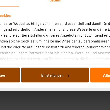
ookies
nserer Webseite. Einige von ihnen sind essentiell und damit für d
ngend erforderlich. Andere helfen uns, diese Webseite und ihre 
ies, die zur Bereitstellung unseres Angebots nicht zwingend erfo
den solche Cookies, um Inhalte und Anzeigen zu personalisieren,
nd die Zugriffe auf unsere Website zu analysieren. Außerdem ge
bsite an unsere Partner für soziale Medien, Werbung und Analyse
möglicherweise mit weiteren Daten zusammen, die Sie ihnen berei
 Dienste gesammelt haben. Indem Sie auf „Alle akzeptieren“ kli
von Informationen auf Ihrem gerät (§25 Abs.1 TTDSG) sowie der 
All
kies
Einstellungen
nachfolgend dargestellten bzw. die von Ihnen ausgewählten Verar
illierte Auflistung der einzelnen Cookies nach Zweck und Anbieter
ellungen“ abrufbar. Sie können die Verwendung nicht notwendiger
en. Ihre erteilte Zustimmung können Sie jederzeit unter dem Link
Die Rechtmäßigkeit der Speicherung, Abrufung und Weiterverarbei
zum Zeitpunkt des Widerrufs bleibt hiervon unberührt. Ihre Brow