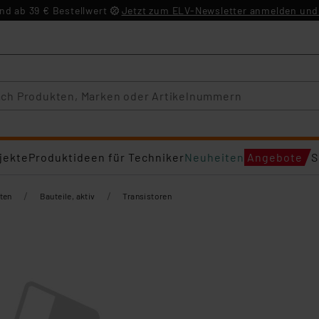
d ab 39 € Bestellwert
Jetzt zum ELV-Newsletter anmelden und 
jekte
Produktideen für Techniker
Neuheiten
Angebote
S
/
/
ten
Bauteile, aktiv
Transistoren