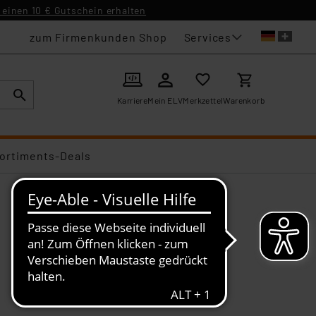
einen 10 € Gutschein erhalten
Services
zum Firmenkunden Shop
Karriere
Mein ELV
Merkzettel
Warenkorb
ortiments-Deals