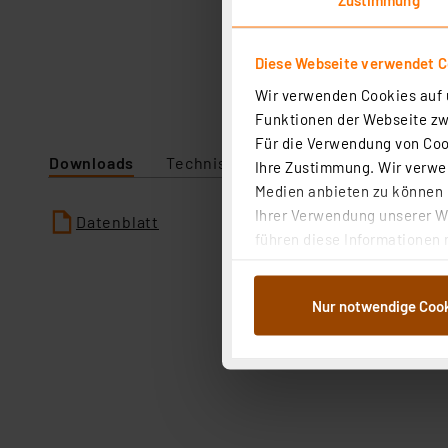
Diese Webseite verwendet C
Wir verwenden Cookies auf u
Funktionen der Webseite zwi
Für die Verwendung von Cook
Downloads
Technische Daten
Ihre Zustimmung. Wir verwen
Medien anbieten zu können u
Ihrer Verwendung unserer We
Datenblatt
führen diese Informationen 
im Rahmen Ihrer Nutzung der
dem Speichern und Abrufen 
Nur notwendige Coo
Weiterverarbeitung für die 
Abs.1a DSG-VO) zu. Eine deta
Button „Ablehnen oder Einst
ganz oder teilweise zustimm
anpassen oder widerrufen. 
Auswertung und Analyse bis 