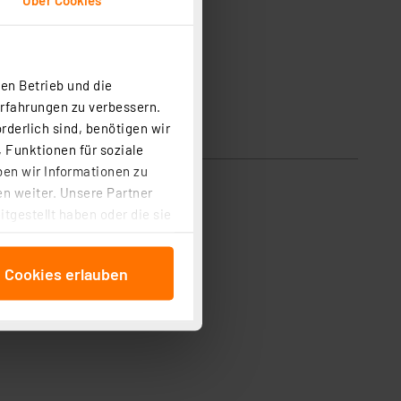
en Betrieb und die
Erfahrungen zu verbessern.
rderlich sind, benötigen wir
 Funktionen für soziale
ben wir Informationen zu
n weiter. Unsere Partner
tgestellt haben oder die sie
cken, stimmen Sie sowohl
anschließenden
e Cookies erlauben
beitungszwecke (Art. 6
 ist durch Klick auf den
 Cookies ablehnen oder ihr
 „Cookie Einstellungen“
tung dieser Daten zur
ser-Einstellungen können