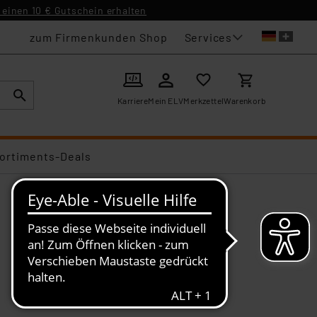
einen 10 € Gutschein erhalten
Services
zum Firmenkunden Shop
Karriere
Mein ELV
Merkzettel
Warenkorb
ortiments-Deals