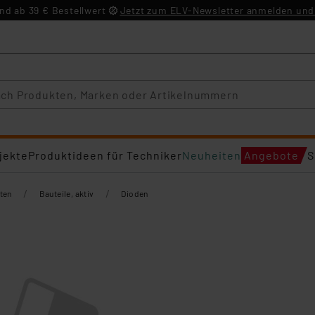
d ab 39 € Bestellwert
Jetzt zum ELV-Newsletter anmelden und 
jekte
Produktideen für Techniker
Neuheiten
Angebote
S
/
/
ten
Bauteile, aktiv
Dioden