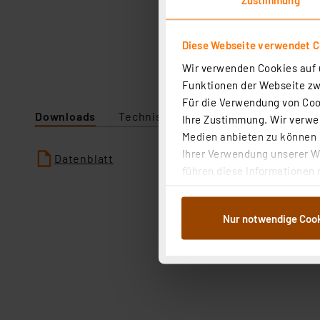
Diese Webseite verwendet C
Wir verwenden Cookies auf u
Funktionen der Webseite zwi
Für die Verwendung von Cook
Downloads
Technische Daten
Ihre Zustimmung. Wir verwen
Medien anbieten zu können u
Ihrer Verwendung unserer We
Datenblatt
führen diese Informationen 
im Rahmen Ihrer Nutzung der
dem Speichern und Abrufen 
Nur notwendige Coo
Weiterverarbeitung für die 
Abs.1a DSG-VO) zu. Eine deta
Button „Ablehnen oder Einst
ganz oder teilweise zustimm
anpassen oder widerrufen. 
Auswertung und Analyse bis 