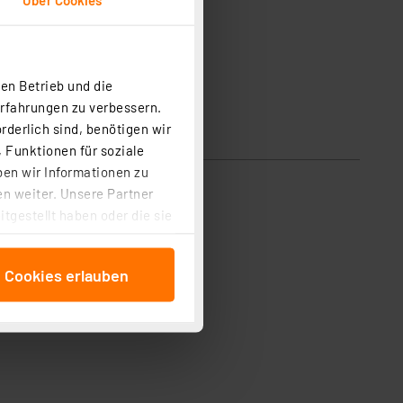
en Betrieb und die
Erfahrungen zu verbessern.
rderlich sind, benötigen wir
 Funktionen für soziale
ben wir Informationen zu
n weiter. Unsere Partner
tgestellt haben oder die sie
cken, stimmen Sie sowohl
anschließenden
e Cookies erlauben
beitungszwecke (Art. 6
 ist durch Klick auf den
 Cookies ablehnen oder ihr
 „Cookie Einstellungen“
tung dieser Daten zur
ser-Einstellungen können