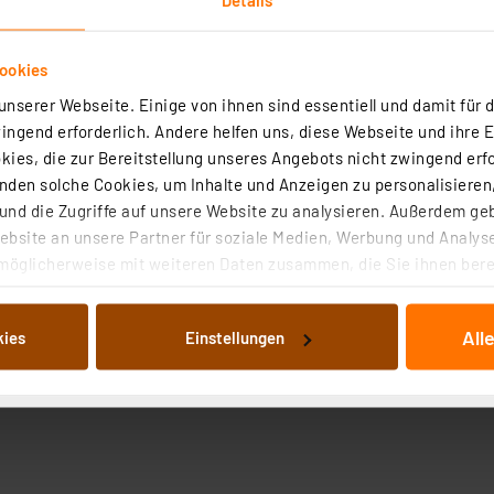
ookies
nserer Webseite. Einige von ihnen sind essentiell und damit für d
ngend erforderlich. Andere helfen uns, diese Webseite und ihre 
ies, die zur Bereitstellung unseres Angebots nicht zwingend erfo
den solche Cookies, um Inhalte und Anzeigen zu personalisieren,
nd die Zugriffe auf unsere Website zu analysieren. Außerdem ge
bsite an unsere Partner für soziale Medien, Werbung und Analyse
möglicherweise mit weiteren Daten zusammen, die Sie ihnen berei
 Dienste gesammelt haben. Indem Sie auf „Alle akzeptieren“ kli
von Informationen auf Ihrem gerät (§25 Abs.1 TTDSG) sowie der 
All
kies
Einstellungen
nachfolgend dargestellten bzw. die von Ihnen ausgewählten Verar
illierte Auflistung der einzelnen Cookies nach Zweck und Anbieter
ellungen“ abrufbar. Sie können die Verwendung nicht notwendiger
en. Ihre erteilte Zustimmung können Sie jederzeit unter dem Link
Die Rechtmäßigkeit der Speicherung, Abrufung und Weiterverarbei
zum Zeitpunkt des Widerrufs bleibt hiervon unberührt. Ihre Brow