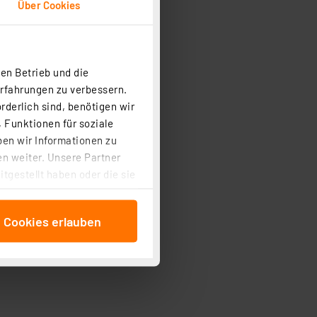
Über Cookies
en Betrieb und die
Erfahrungen zu verbessern.
rderlich sind, benötigen wir
c.)
 Funktionen für soziale
ben wir Informationen zu
nen
n weiter. Unsere Partner
en Freunden u. v. m.
tgestellt haben oder die sie
 übermittelt bekommen
cken, stimmen Sie sowohl
anschließenden
e Cookies erlauben
beitungszwecke (Art. 6
izontal)
 ist durch Klick auf den
 Cookies ablehnen oder ihr
 „Cookie Einstellungen“
tung dieser Daten zur
ser-Einstellungen können