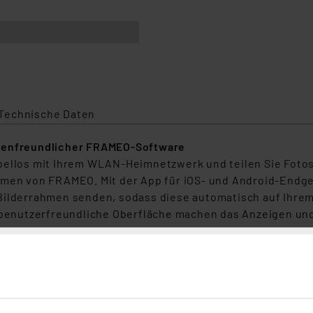
Technische Daten
ndenfreundlicher FRAMEO-Software
abellos mit Ihrem WLAN-Heimnetzwerk und teilen Sie Foto
ahmen von FRAMEO. Mit der App für iOS- und Android-End
-Bilderrahmen senden, sodass diese automatisch auf Ih
 benutzerfreundliche Oberfläche machen das Anzeigen und 
 (15,6")
mit
Full-HD
-IPS-Touchscreen (1920 x 1080 Pixel)
achten, Ostern, Muttertag, Vatertag, Geburtstag, Valentins
f inkl. Ton) kabellos via App auf den WLAN-Bilderrahmen 
für Ihre Fotosammlung