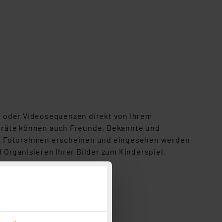
s oder Videosequenzen direkt von Ihrem
geräte können auch Freunde, Bekannte und
rem Fotorahmen erscheinen und eingesehen werden
Organisieren Ihrer Bilder zum Kinderspiel.
tag, etc.)
senden