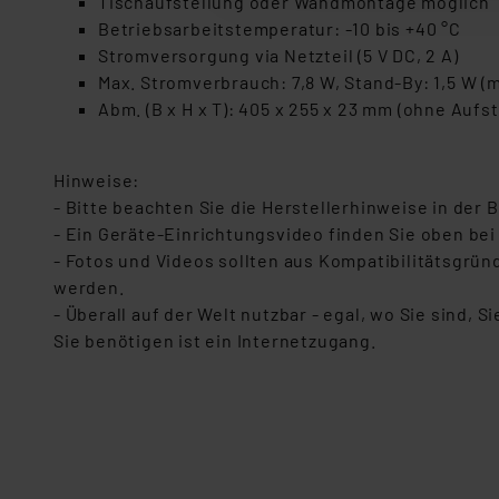
Tischaufstellung oder Wandmontage möglich
dazu führen, dass die Einst
Betriebsarbeitstemperatur: -10 bis +40 °C
Stromversorgung via Netzteil (5 V DC, 2 A)
„Einige Drittanbieter verar
Max. Stromverbrauch: 7,8 W, Stand-By: 1,5 W 
dieser Drittanbieter umfasst
Abm. (B x H x T): 405 x 255 x 23 mm (ohne Auf
Nähere Infos zu diesen Drit
Für die USA besteht kein A
Datenschutz nach EU-Standa
Hinweise:
Daten in Überwachungsprogr
- Bitte beachten Sie die Herstellerhinweise in der
Unsere Kooperation mit dies
- Ein Geräte-Einrichtungsvideo finden Sie oben bei
Kommission sowie einer eige
- Fotos und Videos sollten aus Kompatibilitätsgrü
Daten, verbundenen Risiken
werden.
- Überall auf der Welt nutzbar - egal, wo Sie sind,
Impressum
|
Datenschutzer
Sie benötigen ist ein Internetzugang.