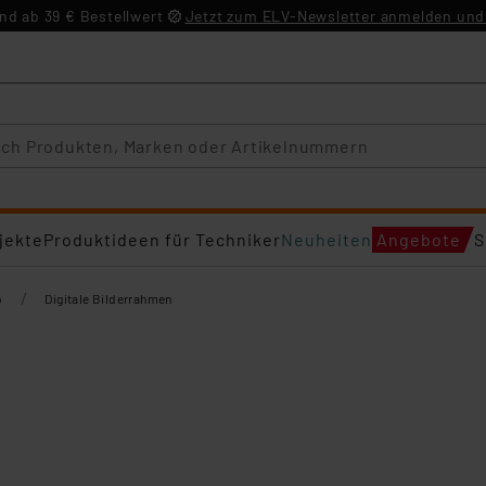
d ab 39 € Bestellwert
Jetzt zum ELV-Newsletter anmelden und 
jekte
Produktideen für Techniker
Neuheiten
Angebote
S
/
o
Digitale Bilderrahmen