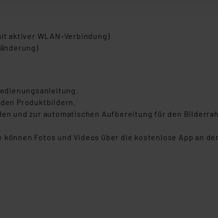
ellungen nicht längerfristig gespeichert werden und dieses Banne
beiten personenbezogene Daten in den USA. Ihre Einwilligung zur 
(mit aktiver WLAN-Verbindung)
 daher ggf. auch die Verarbeitung Ihrer Daten in den USA gemäß Art
ständerung)
tanbietern und zu der jeweiligen Datenübermittlung erhalten Sie i
ngemessenheitsbeschluss der EU. Dies bedeutet, dass die USA al
rds eingestuft wird. So besteht etwa das Risiko, dass US-Beh
ammen verarbeiten, ohne dass hiergegen Klagemöglichkeiten fü
 Bedienungsanleitung.
en Dienstleistern stützt sich auf die Standarddatenschutzklause
 den Produktbildern.
nen Beurteilung der mit der Datenübermittlung, insbesondere der
nden und zur automatischen Aufbereitung für den Bilderr
.“
 Sie können Fotos und Videos über die kostenlose App an d
klärung