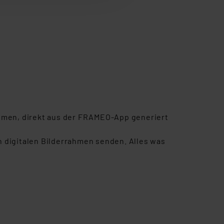
r erneut angezeigt wird.
Einbindung von Cookies
. 49 (1) lit. a DSGVO.
n der Datenschutzerklärung.
s Land mit unzureichendem
örden personenbezogene
r Europäer bestehen.
ln der Europäischen
 Art der übermittelten
ahmen, direkt aus der FRAMEO-App generiert
en digitalen Bilderrahmen senden. Alles was