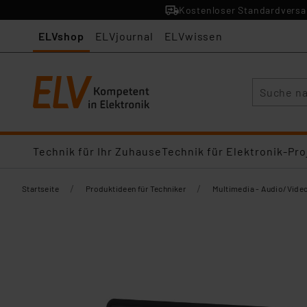
Kostenloser Standardversan
ELVshop
ELVjournal
ELVwissen
Suche
Technik für Ihr Zuhause
Technik für Elektronik-Pro
/
/
Startseite
Produktideen für Techniker
Multimedia - Audio/Vide