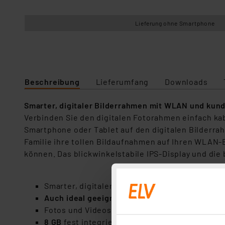
Lieferung ohne Smartphone
Beschreibung
Lieferumfang
Downloads
Smarter, digitaler Bilderrahmen mit WLAN und ku
Verbinden Sie den digitalen Fotorahmen einfach k
Smartphone oder Tablet auf den digitalen Bilderr
Familie ihre tollen Bildaufnahmen auf Ihren WLAN
können. Das blickwinkelstabile IPS-Display und die
Smarter, digitaler
39,6-cm-WLAN-Bilderrahmen
Auch ideal geeignet als Geschenk (z. B. Weihn
Fotos und Videosequenzen (bis 15 s, bei Bedar
8 GB
fest integrierter Flash-Speicher (eMMC) 