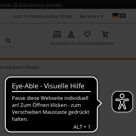
einen 10 € Gutschein erhalten
Services
zum Firmenkunden Shop
Karriere
Mein ELV
Merkzettel
Warenkorb
ortiments-Deals