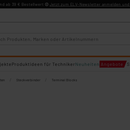
d ab 39 € Bestellwert
Jetzt zum ELV-Newsletter anmelden und 
jekte
Produktideen für Techniker
Neuheiten
Angebote
S
/
/
ten
Steckverbinder
Terminal Blocks