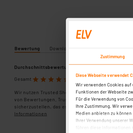
Bewertung
Downloads
Technische Daten
Zustimmung
Durchschnittsbewertung
Diese Webseite verwendet C
1
2
3
4
5
Gesamt
4.0 Sterne
Wir verwenden Cookies auf u
Funktionen der Webseite zwi
Wir nutzen Trusted Shops als unabhängigen Dienstl
Für die Verwendung von Cook
von Bewertungen. Trusted Shops hat Maßnahmen g
Ihre Zustimmung. Wir verwen
sicherzustellen, das es sich um echte Bewertungen
Medien anbieten zu können u
Informationen
Ihrer Verwendung unserer We
führen diese Informationen 