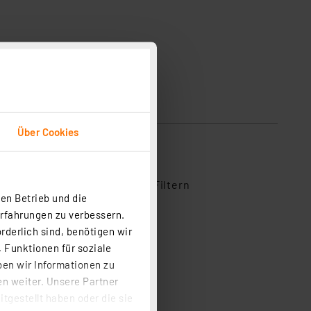
Über Cookies
ihe aus, um Bewertungen zu Filtern
en Betrieb und die
0
Erfahrungen zu verbessern.
rderlich sind, benötigen wir
1
 Funktionen für soziale
0
ben wir Informationen zu
0
n weiter. Unsere Partner
0
tgestellt haben oder die sie