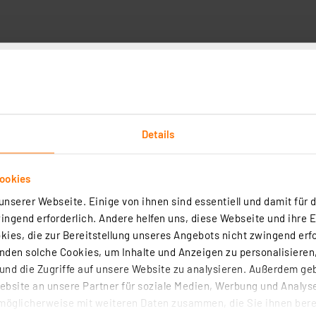
Angaben zur Produktsicherheit
Details
Kundenbewertung
ookies
Wählen Sie unten eine Re
nserer Webseite. Einige von ihnen sind essentiell und damit für d
1
5
ngend erforderlich. Andere helfen uns, diese Webseite und ihre 
eister für die Einholung
1
ies, die zur Bereitstellung unseres Angebots nicht zwingend erfo
etroffen, um
4
den solche Cookies, um Inhalte und Anzeigen zu personalisieren,
 handelt.
Mehr
1
3
nd die Zugriffe auf unsere Website zu analysieren. Außerdem ge
1
2
bsite an unsere Partner für soziale Medien, Werbung und Analyse
1
1
möglicherweise mit weiteren Daten zusammen, die Sie ihnen berei