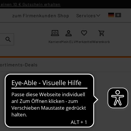
einen 10 € Gutschein erhalten
Services
zum Firmenkunden Shop
Karriere
Mein ELV
Merkzettel
Warenkorb
ortiments-Deals