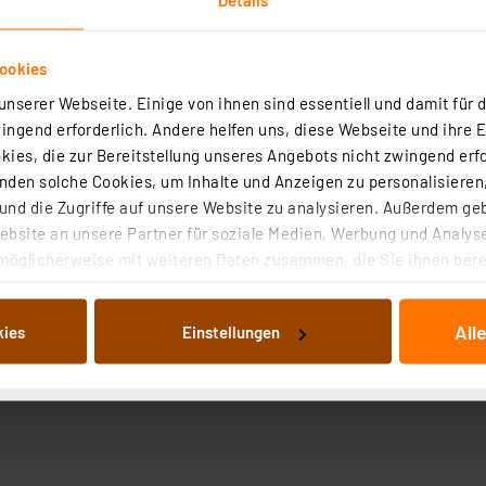
ookies
nserer Webseite. Einige von ihnen sind essentiell und damit für d
ngend erforderlich. Andere helfen uns, diese Webseite und ihre 
ies, die zur Bereitstellung unseres Angebots nicht zwingend erfo
roduktsicherheit
den solche Cookies, um Inhalte und Anzeigen zu personalisieren,
nd die Zugriffe auf unsere Website zu analysieren. Außerdem ge
bsite an unsere Partner für soziale Medien, Werbung und Analyse
möglicherweise mit weiteren Daten zusammen, die Sie ihnen berei
 Dienste gesammelt haben. Indem Sie auf „Alle akzeptieren“ kli
von Informationen auf Ihrem gerät (§25 Abs.1 TTDSG) sowie der 
All
kies
Einstellungen
nachfolgend dargestellten bzw. die von Ihnen ausgewählten Verar
illierte Auflistung der einzelnen Cookies nach Zweck und Anbieter
ellungen“ abrufbar. Sie können die Verwendung nicht notwendiger
en. Ihre erteilte Zustimmung können Sie jederzeit unter dem Link
Die Rechtmäßigkeit der Speicherung, Abrufung und Weiterverarbei
zum Zeitpunkt des Widerrufs bleibt hiervon unberührt. Ihre Brow