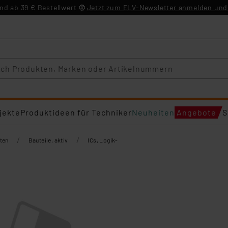
d ab 39 € Bestellwert
Jetzt zum ELV-Newsletter anmelden und 
jekte
Produktideen für Techniker
Neuheiten
Angebote
S
/
/
ten
Bauteile, aktiv
ICs, Logik-