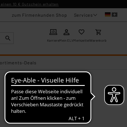
einen 10 € Gutschein erhalten
Services
zum Firmenkunden Shop
Karriere
Mein ELV
Merkzettel
Warenkorb
ortiments-Deals