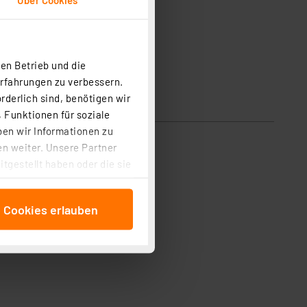
en Betrieb und die
Erfahrungen zu verbessern.
rderlich sind, benötigen wir
 Funktionen für soziale
ben wir Informationen zu
n weiter. Unsere Partner
tgestellt haben oder die sie
cken, stimmen Sie sowohl
anschließenden
e Cookies erlauben
beitungszwecke (Art. 6
 ist durch Klick auf den
 Cookies ablehnen oder ihr
 „Cookie Einstellungen“
tung dieser Daten zur
ser-Einstellungen können