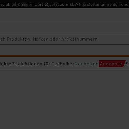
d ab 39 € Bestellwert
Jetzt zum ELV-Newsletter anmelden und 
jekte
Produktideen für Techniker
Neuheiten
Angebote
S