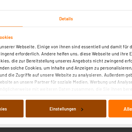
Details
ookies
nserer Webseite. Einige von ihnen sind essentiell und damit für d
Technische Daten
Angaben zur Produktsicherheit
ngend erforderlich. Andere helfen uns, diese Webseite und ihre 
ies, die zur Bereitstellung unseres Angebots nicht zwingend erfo
von Silikon- und Acrylschutzbeschichtungen von Leiterplatt
den solche Cookies, um Inhalte und Anzeigen zu personalisieren,
öglicht ein schnelles und praktisches Entfernen der mei
nd die Zugriffe auf unsere Website zu analysieren. Außerdem ge
bsite an unsere Partner für soziale Medien, Werbung und Analyse
möglicherweise mit weiteren Daten zusammen, die Sie ihnen berei
rtes und genaues Markieren
 Dienste gesammelt haben. Indem Sie auf „Alle akzeptieren“ kli
von Informationen auf Ihrem gerät (§25 Abs.1 TTDSG) sowie der 
All
kies
Einstellungen
nachfolgend dargestellten bzw. die von Ihnen ausgewählten Verar
illierte Auflistung der einzelnen Cookies nach Zweck und Anbieter
ellungen“ abrufbar. Sie können die Verwendung nicht notwendiger
en. Ihre erteilte Zustimmung können Sie jederzeit unter dem Link