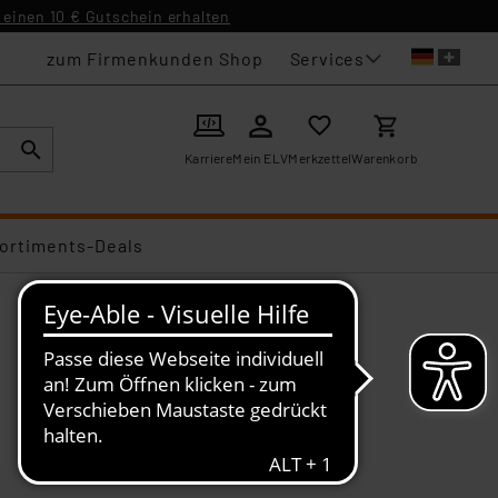
einen 10 € Gutschein erhalten
Services
zum Firmenkunden Shop
Karriere
Mein ELV
Merkzettel
Warenkorb
ortiments-Deals