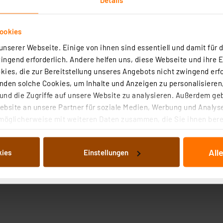
So können die Anschlussb
ookies
nserer Webseite. Einige von ihnen sind essentiell und damit für d
ngend erforderlich. Andere helfen uns, diese Webseite und ihre 
ies, die zur Bereitstellung unseres Angebots nicht zwingend erfo
den solche Cookies, um Inhalte und Anzeigen zu personalisieren,
nd die Zugriffe auf unsere Website zu analysieren. Außerdem ge
bsite an unsere Partner für soziale Medien, Werbung und Analyse
ahl 50; verzinnt
möglicherweise mit weiteren Daten zusammen, die Sie ihnen berei
 Dienste gesammelt haben. Indem Sie auf „Alle akzeptieren“ kli
von Informationen auf Ihrem gerät (§25 Abs.1 TTDSG) sowie der 
All
kies
Einstellungen
nachfolgend dargestellten bzw. die von Ihnen ausgewählten Verar
illierte Auflistung der einzelnen Cookies nach Zweck und Anbieter
ellungen“ abrufbar. Sie können die Verwendung nicht notwendiger
en. Ihre erteilte Zustimmung können Sie jederzeit unter dem Link
Die Rechtmäßigkeit der Speicherung, Abrufung und Weiterverarbei
zum Zeitpunkt des Widerrufs bleibt hiervon unberührt. Ihre Brow