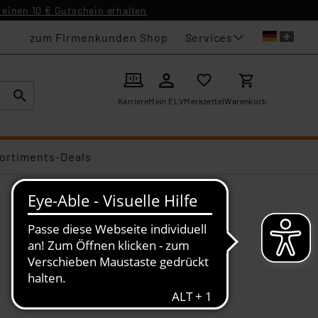
einen 10 € Gutschein erhalten
Services
zum Firmenkunden Shop
Karriere
Mein ELV
Merkzettel
Warenkorb
ortiments-Deals