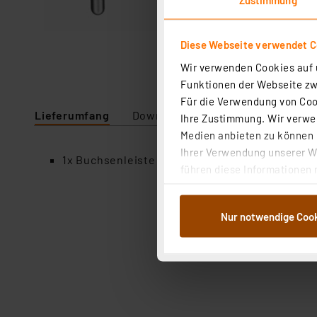
Diese Webseite verwendet C
Wir verwenden Cookies auf u
Funktionen der Webseite zwi
Für die Verwendung von Cook
Lieferumfang
Downloads
Technische Daten
Ihre Zustimmung. Wir verwen
Medien anbieten zu können u
Ihrer Verwendung unserer We
1x Buchsenleiste für Ø 0,5 mm, MK 31 50 Z, Polz
führen diese Informationen 
im Rahmen Ihrer Nutzung der
dem Speichern und Abrufen 
Nur notwendige Coo
Weiterverarbeitung für die 
Abs.1a DSG-VO) zu. Eine deta
Button „Ablehnen oder Einst
ganz oder teilweise zustimm
anpassen oder widerrufen. 
Auswertung und Analyse bis 