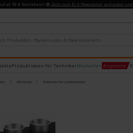
d ab 39 € Bestellwert
Jetzt zum ELV-Newsletter anmelden und 
jekte
Produktideen für Techniker
Neuheiten
Angebote
S
/
/
ten
Klemmen
Klemmen für Leiterplatten