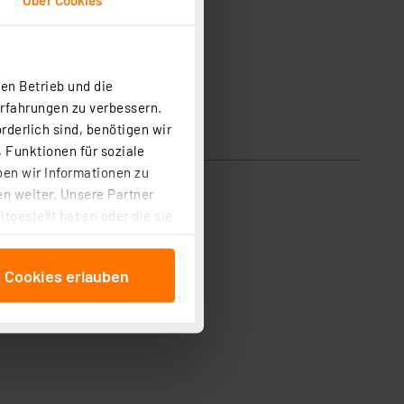
eine von ICs für den Einsatz im PAD5 verlängert werden
en Betrieb und die
Erfahrungen zu verbessern.
rderlich sind, benötigen wir
 Funktionen für soziale
ben wir Informationen zu
n weiter. Unsere Partner
tgestellt haben oder die sie
cken, stimmen Sie sowohl
anschließenden
e Cookies erlauben
beitungszwecke (Art. 6
 ist durch Klick auf den
 Cookies ablehnen oder ihr
 „Cookie Einstellungen“
tung dieser Daten zur
ser-Einstellungen können