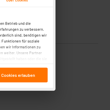
en Betrieb und die
Erfahrungen zu verbessern.
rderlich sind, benötigen wir
 Funktionen für soziale
ben wir Informationen zu
n weiter. Unsere Partner
tgestellt haben oder die sie
cken, stimmen Sie sowohl
anschließenden
e Cookies erlauben
beitungszwecke (Art. 6
 ist durch Klick auf den
 Cookies ablehnen oder ihr
 „Cookie Einstellungen“
tung dieser Daten zur
ser-Einstellungen können