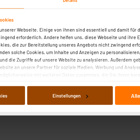
ookies
nserer Webseite. Einige von ihnen sind essentiell und damit für d
ngend erforderlich. Andere helfen uns, diese Webseite und ihre 
ies, die zur Bereitstellung unseres Angebots nicht zwingend erfo
den solche Cookies, um Inhalte und Anzeigen zu personalisieren,
nd die Zugriffe auf unsere Website zu analysieren. Außerdem ge
bsite an unsere Partner für soziale Medien, Werbung und Analyse
möglicherweise mit weiteren Daten zusammen, die Sie ihnen berei
 Dienste gesammelt haben. Indem Sie auf „Alle akzeptieren“ kli
von Informationen auf Ihrem gerät (§25 Abs.1 TTDSG) sowie der 
All
kies
Einstellungen
nachfolgend dargestellten bzw. die von Ihnen ausgewählten Verar
illierte Auflistung der einzelnen Cookies nach Zweck und Anbieter
ellungen“ abrufbar. Sie können die Verwendung nicht notwendiger
en. Ihre erteilte Zustimmung können Sie jederzeit unter dem Link
Die Rechtmäßigkeit der Speicherung, Abrufung und Weiterverarbei
zum Zeitpunkt des Widerrufs bleibt hiervon unberührt. Ihre Brow