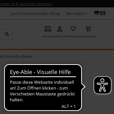
einen 10 € Gutschein erhalten
Services
zum Firmenkunden Shop
Karriere
Mein ELV
Merkzettel
Warenkorb
ortiments-Deals