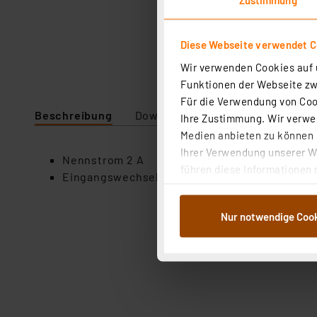
Diese Webseite verwendet C
Wir verwenden Cookies auf u
Funktionen der Webseite zwi
Für die Verwendung von Cook
Beschreibung
Downloads
Technische Daten
Ihre Zustimmung. Wir verwen
Medien anbieten zu können u
Ihrer Verwendung unserer We
Nennstrom 2 A
führen diese Informationen 
Eingangswechselspannung 500 V
im Rahmen Ihrer Nutzung der
dem Speichern und Abrufen 
Nur notwendige Coo
Weiterverarbeitung für die 
Abs.1a DSG-VO) zu. Eine deta
Button „Ablehnen oder Einst
ganz oder teilweise zustimm
anpassen oder widerrufen. 
Auswertung und Analyse bis 