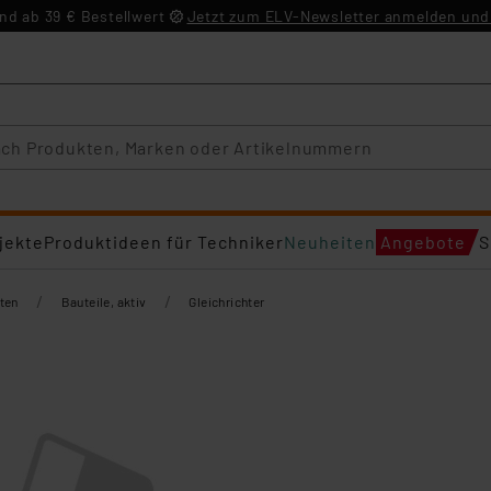
d ab 39 € Bestellwert
Jetzt zum ELV-Newsletter anmelden und 
jekte
Produktideen für Techniker
Neuheiten
Angebote
S
/
/
ten
Bauteile, aktiv
Gleichrichter