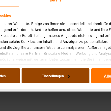
ookies
nserer Webseite. Einige von ihnen sind essentiell und damit für d
ngend erforderlich. Andere helfen uns, diese Webseite und ihre 
ies, die zur Bereitstellung unseres Angebots nicht zwingend erfo
den solche Cookies, um Inhalte und Anzeigen zu personalisieren,
nd die Zugriffe auf unsere Website zu analysieren. Außerdem ge
bsite an unsere Partner für soziale Medien, Werbung und Analyse
möglicherweise mit weiteren Daten zusammen, die Sie ihnen berei
 Dienste gesammelt haben. Indem Sie auf „Alle akzeptieren“ kli
von Informationen auf Ihrem gerät (§25 Abs.1 TTDSG) sowie der 
All
kies
Einstellungen
nachfolgend dargestellten bzw. die von Ihnen ausgewählten Verar
illierte Auflistung der einzelnen Cookies nach Zweck und Anbieter
ellungen“ abrufbar. Sie können die Verwendung nicht notwendiger
en. Ihre erteilte Zustimmung können Sie jederzeit unter dem Link
Die Rechtmäßigkeit der Speicherung, Abrufung und Weiterverarbei
zum Zeitpunkt des Widerrufs bleibt hiervon unberührt. Ihre Brow