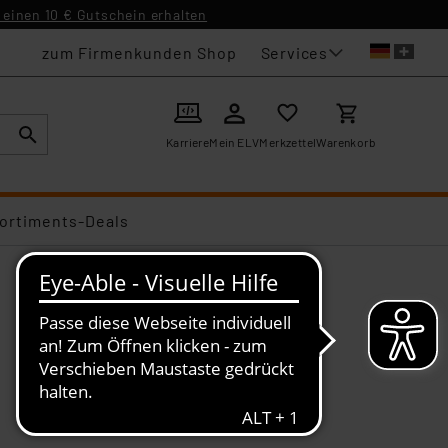
einen 10 € Gutschein erhalten
Services
zum Firmenkunden Shop
Karriere
Mein ELV
Merkzettel
Warenkorb
ortiments-Deals