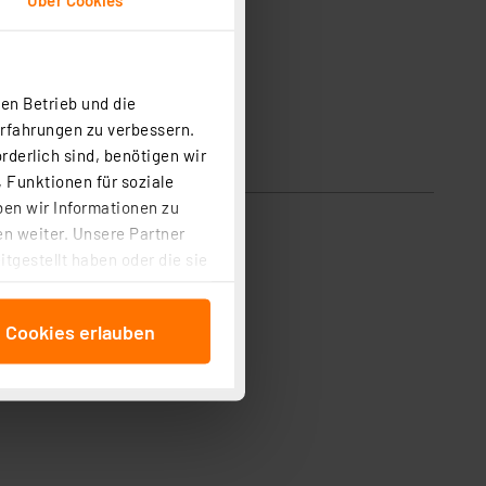
en Betrieb und die
Erfahrungen zu verbessern.
rderlich sind, benötigen wir
 Funktionen für soziale
ben wir Informationen zu
n weiter. Unsere Partner
tgestellt haben oder die sie
cken, stimmen Sie sowohl
anschließenden
e Cookies erlauben
beitungszwecke (Art. 6
 ist durch Klick auf den
 Cookies ablehnen oder ihr
 „Cookie Einstellungen“
tung dieser Daten zur
ser-Einstellungen können