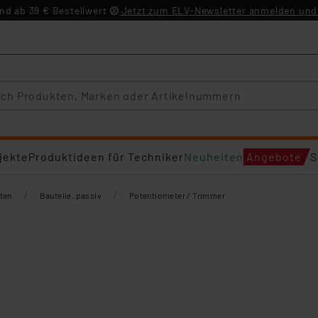
d ab 39 € Bestellwert
Jetzt zum ELV-Newsletter anmelden und 
jekte
Produktideen für Techniker
Neuheiten
Angebote
S
/
/
ten
Bauteile, passiv
Potentiometer / Trimmer