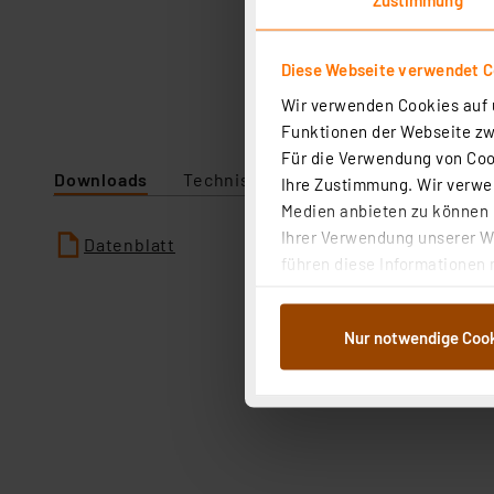
Diese Webseite verwendet C
Wir verwenden Cookies auf u
Funktionen der Webseite zwi
Für die Verwendung von Cook
Downloads
Technische Daten
Ihre Zustimmung. Wir verwen
Medien anbieten zu können u
Ihrer Verwendung unserer We
Datenblatt
führen diese Informationen 
im Rahmen Ihrer Nutzung der
dem Speichern und Abrufen 
Nur notwendige Coo
Weiterverarbeitung für die 
Abs.1a DSG-VO) zu. Eine deta
Button „Ablehnen oder Einst
ganz oder teilweise zustimm
anpassen oder widerrufen. 
Auswertung und Analyse bis 