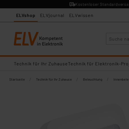
Kostenloser Standardversan
ELVshop
ELVjournal
ELVwissen
Suche
Technik für Ihr Zuhause
Technik für Elektronik-Pro
/
/
/
Startseite
Technik für Ihr Zuhause
Beleuchtung
Innenbel