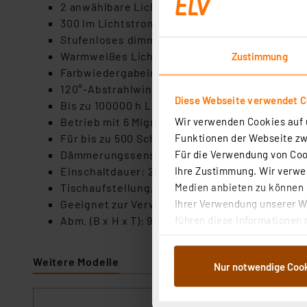
2 anwählbare Lichtmodi: Permanent AN/AUS o
300 lm Lichtstrom, 3,3-W-Leistungsaufnahme
Stufenloses dimmen im permanenten Lichtmo
Warmweißes Licht mit 3000 K
Zustimmung
Farbwiedergabeindex 80 Ra
120°-Abstrahlwinkel
Diese Webseite verwendet C
Bis zu 100000 h LED-Lebensdauer
Wir verwenden Cookies auf u
Betrieb mit 6 Mignon/AA-Batterien
Funktionen der Webseite zwi
Für bis zu 500 Schaltvorgänge pro Batteries
Für die Verwendung von Cook
Dämmerungssensor schaltet bei ≤15 Lux
Ihre Zustimmung. Wir verwen
Einschaltdauer: 20 s
Medien anbieten zu können u
Tischaufstellung, Magnetmontage sowie Wan
Ihrer Verwendung unserer We
Geeignet zur Verwendung in Innenbereichen, 
führen diese Informationen 
Abm. (B x H x T): 90 x 146 x 38 mm
im Rahmen Ihrer Nutzung der
dem Speichern und Abrufen 
Weitere Modelle
Nur notwendige Coo
Weiterverarbeitung für die 
Abs.1a DSG-VO) zu. Eine deta
Button „Ablehnen oder Einst