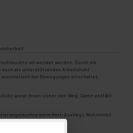
sicherheit
htischleuchte verwendet werden. Durch die
e auch als unterstützendes Arbeitslicht
e automatisch bei Bewegungen einschaltet,
icht weist Ihnen sicher den Weg. Damit entfällt
entierungsleuchte beim Bett-Austieg), Wohnmobil