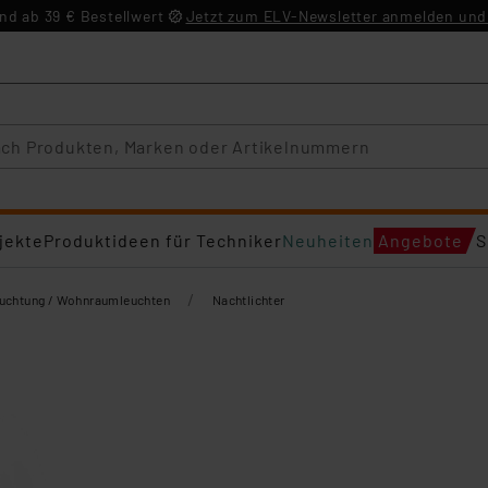
d ab 39 € Bestellwert
Jetzt zum ELV-Newsletter anmelden und 
jekte
Produktideen für Techniker
Neuheiten
Angebote
S
/
euchtung / Wohnraumleuchten
Nachtlichter