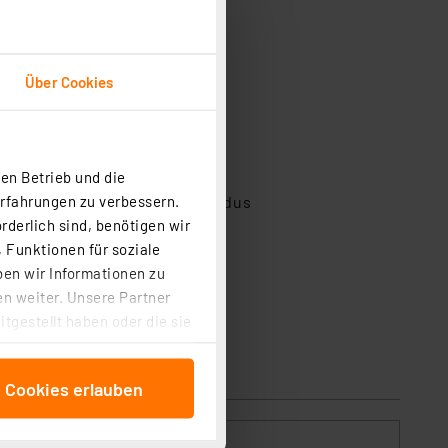
Über Cookies
en Betrieb und die
Erfahrungen zu verbessern.
 im permanent leuchtenden Modus
rderlich sind, benötigen wir
 Funktionen für soziale
ben wir Informationen zu
n weiter. Unsere Partner
tgestellt haben oder die sie
cken, stimmen Sie sowohl
anschließenden
e Cookies erlauben
beitungszwecke (Art. 6
 ist durch Klick auf den
 Cookies ablehnen oder ihr