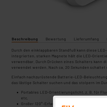
Beschreibung
Bewertung
Lieferumfang
Durch den einklappbaren Standfuß kann diese LED-O
integrierten, starken Magnete hält die LED-Orienti
verwendbar. Durch Drücken eines Schalters kann d
verwendet werden. Nach ca. 20 Sekunden schaltet s
Einfach nachzurüstende Batterie-LED-Beleuchtung z
das lästige Schalter suchen und das stolpern im Du
Portables LED-Orientierungslicht, z. B. für F
etc.
Großer 120°-Erfassungsbereich (PIR-Bewegun