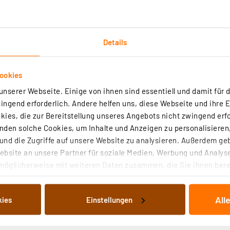
der Einschalten bei Bewegungserkennung (PIR)
dus möglich
Details
ookies
nserer Webseite. Einige von ihnen sind essentiell und damit für d
ngend erforderlich. Andere helfen uns, diese Webseite und ihre 
atz im Bewegungserkennungsmodus oder bis zu 15 h Licht
ies, die zur Bereitstellung unseres Angebots nicht zwingend erfo
den solche Cookies, um Inhalte und Anzeigen zu personalisieren,
nd die Zugriffe auf unsere Website zu analysieren. Außerdem ge
danbringung möglich
bsite an unsere Partner für soziale Medien, Werbung und Analyse
Schutzart IP20
möglicherweise mit weiteren Daten zusammen, die Sie ihnen berei
 Dienste gesammelt haben. Indem Sie auf „Alle akzeptieren“ kli
von Informationen auf Ihrem gerät (§25 Abs.1 TTDSG) sowie der 
All
kies
Einstellungen
nachfolgend dargestellten bzw. die von Ihnen ausgewählten Verar
illierte Auflistung der einzelnen Cookies nach Zweck und Anbieter
ellungen“ abrufbar. Sie können die Verwendung nicht notwendiger