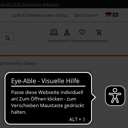
einen 10 € Gutschein erhalten
Services
zum Firmenkunden Shop
Karriere
Mein ELV
Merkzettel
Warenkorb
ortiments-Deals