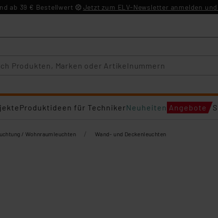
d ab 39 € Bestellwert
Jetzt zum ELV-Newsletter anmelden und 
jekte
Produktideen für Techniker
Neuheiten
Angebote
S
/
euchtung / Wohnraumleuchten
Wand- und Deckenleuchten