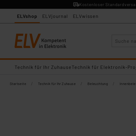
Kostenloser Standardversan
ELVshop
ELVjournal
ELVwissen
Suche
Technik für Ihr Zuhause
Technik für Elektronik-Pro
/
/
/
Startseite
Technik für Ihr Zuhause
Beleuchtung
Innenbel