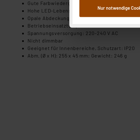
dem Speichern und Abrufen 
Gute Farbwiedergabe mit 80 Ra
Nur notwendige Coo
Weiterverarbeitung für die 
Hohe LED-Lebensdauer mit bis zu 25000 h; typ
Abs.1a DSG-VO) zu. Eine deta
Opale Abdeckung für eine blendfreie Lichtver
Button „Ablehnen oder Einst
Betriebseinsatztemperatur: -25 bis +45 °C
ganz oder teilweise zustimm
Spannungsversorgung: 220-240 V AC
anpassen oder widerrufen. 
Nicht dimmbar
Auswertung und Analyse bis 
Geeignet für Innenbereiche, Schutzart: IP20
dazu führen, dass die Einst
Abm. (Ø x H): 255 x 45 mm; Gewicht: 246 g
„Einige Drittanbieter verar
dieser Drittanbieter umfasst
Nähere Infos zu diesen Drit
Für die USA besteht kein A
Datenschutz nach EU-Standa
Daten in Überwachungsprogr
Unsere Kooperation mit dies
Kommission sowie einer eige
Daten, verbundenen Risiken