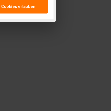
anschließenden
e Cookies erlauben
beitungszwecke (Art. 6
 ist durch Klick auf den
 Cookies ablehnen oder ihr
 „Cookie Einstellungen“
tung dieser Daten zur
ser-Einstellungen können
r erneut angezeigt wird.
Einbindung von Cookies
. 49 (1) lit. a DSGVO.
n der Datenschutzerklärung.
s Land mit unzureichendem
örden personenbezogene
r Europäer bestehen.
ln der Europäischen
 Art der übermittelten