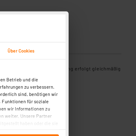
Über Cookies
Ihre warmweiße Lichtverteilung erfolgt gleichmäßig
bedient.
en Betrieb und die
Erfahrungen zu verbessern.
rderlich sind, benötigen wir
 Funktionen für soziale
ben wir Informationen zu
n weiter. Unsere Partner
tgestellt haben oder die sie
cken, stimmen Sie sowohl