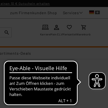
einen 10 € Gutschein erhalten
Services
zum Firmenkunden Shop
Karriere
Mein ELV
Merkzettel
Warenkorb
ortiments-Deals