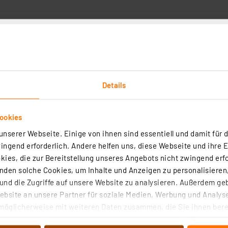
Technische Daten
Details
eckung fügt sich die Leuchte nahtlos in Ihrem Raum ein. 
ookies
te wird einfach über Ihren herkömmlichen Lichtschalter 
nserer Webseite. Einige von ihnen sind essentiell und damit für d
ngend erforderlich. Andere helfen uns, diese Webseite und ihre 
ies, die zur Bereitstellung unseres Angebots nicht zwingend erfo
 integrierten LEDs
den solche Cookies, um Inhalte und Anzeigen zu personalisieren,
Flur, Wohnzimmer, Büro oder die Küche
nd die Zugriffe auf unsere Website zu analysieren. Außerdem ge
m mit 1000 lm; Lichtausbeute: 83 lm/W
bsite an unsere Partner für soziale Medien, Werbung und Analyse
ichtstrom an der Lichtquelle)
möglicherweise mit weiteren Daten zusammen, die Sie ihnen berei
 Dienste gesammelt haben. Indem Sie auf „Alle akzeptieren“ kli