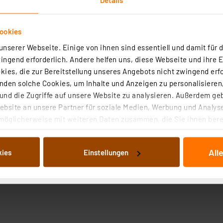
ookies
nserer Webseite. Einige von ihnen sind essentiell und damit für d
ngend erforderlich. Andere helfen uns, diese Webseite und ihre 
ies, die zur Bereitstellung unseres Angebots nicht zwingend erfo
den solche Cookies, um Inhalte und Anzeigen zu personalisieren,
nd die Zugriffe auf unsere Website zu analysieren. Außerdem ge
bsite an unsere Partner für soziale Medien, Werbung und Analyse
möglicherweise mit weiteren Daten zusammen, die Sie ihnen berei
 Dienste gesammelt haben. Indem Sie auf „Alle akzeptieren“ kli
von Informationen auf Ihrem gerät (§25 Abs.1 TTDSG) sowie der 
All
kies
Einstellungen
nachfolgend dargestellten bzw. die von Ihnen ausgewählten Verar
illierte Auflistung der einzelnen Cookies nach Zweck und Anbieter
ellungen“ abrufbar. Sie können die Verwendung nicht notwendiger
en. Ihre erteilte Zustimmung können Sie jederzeit unter dem Link
Die Rechtmäßigkeit der Speicherung, Abrufung und Weiterverarbei
zum Zeitpunkt des Widerrufs bleibt hiervon unberührt. Ihre Brow