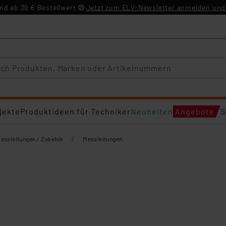
d ab 39 € Bestellwert
Jetzt zum ELV-Newsletter anmelden und 
jekte
Produktideen für Techniker
Neuheiten
Angebote
S
/
essleitungen / Zubehör
Messleitungen