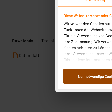
Diese Webseite verwendet C
Wir verwenden Cookies auf u
Funktionen der Webseite zwi
Für die Verwendung von Cook
Downloads
Technische Daten
Ihre Zustimmung. Wir verwen
Medien anbieten zu können u
Ihrer Verwendung unserer We
Datenblatt
führen diese Informationen 
im Rahmen Ihrer Nutzung der
dem Speichern und Abrufen 
Nur notwendige Coo
Weiterverarbeitung für die 
Abs.1a DSG-VO) zu. Eine deta
Button „Ablehnen oder Einst
ganz oder teilweise zustimm
anpassen oder widerrufen. 
Auswertung und Analyse bis 