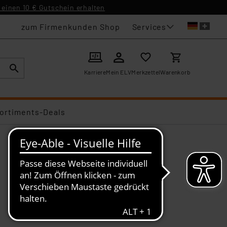
einen 10 € Gutschein erhalten
Services
zum Firmenkunden Shop
Karriere
Mein ELV
Merkzettel
Warenkorb
ortiments-Deals