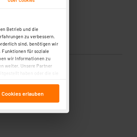
en Betrieb und die
Erfahrungen zu verbessern.
rderlich sind, benötigen wir
 Funktionen für soziale
ben wir Informationen zu
n weiter. Unsere Partner
tgestellt haben oder die sie
cken, stimmen Sie sowohl
anschließenden
e Cookies erlauben
beitungszwecke (Art. 6
 ist durch Klick auf den
 Cookies ablehnen oder ihr
 „Cookie Einstellungen“
tung dieser Daten zur
ser-Einstellungen können