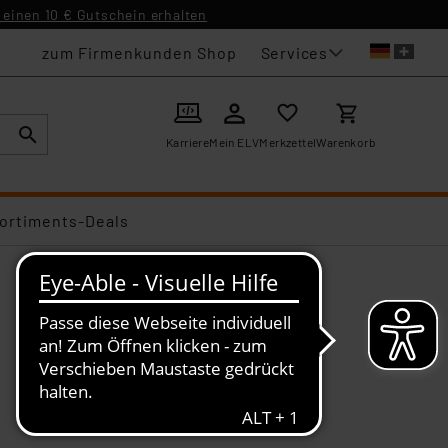
einen 10 € Gutschein erhalten
Services
zum Firmenkunden Shop
Karriere
Mein ELV
Merkzettel
Warenkorb
ortiments-Deals