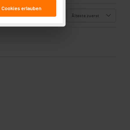
anschließenden
e Cookies erlauben
beitungszwecke (Art. 6
 ist durch Klick auf den
 Cookies ablehnen oder ihr
 „Cookie Einstellungen“
tung dieser Daten zur
ser-Einstellungen können
r erneut angezeigt wird.
Einbindung von Cookies
. 49 (1) lit. a DSGVO.
n der Datenschutzerklärung.
s Land mit unzureichendem
örden personenbezogene
r Europäer bestehen.
ln der Europäischen
 Art der übermittelten