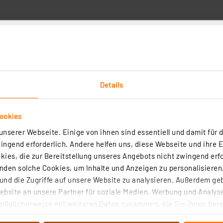
Details
Kundenbewertung
ookies
nserer Webseite. Einige von ihnen sind essentiell und damit für d
Wählen Sie unten eine Re
ngend erforderlich. Andere helfen uns, diese Webseite und ihre 
1
5
eister für die Einholung
ies, die zur Bereitstellung unseres Angebots nicht zwingend erfo
1
etroffen, um
4
den solche Cookies, um Inhalte und Anzeigen zu personalisieren,
 handelt.
Mehr
1
nd die Zugriffe auf unsere Website zu analysieren. Außerdem ge
3
bsite an unsere Partner für soziale Medien, Werbung und Analyse
1
2
möglicherweise mit weiteren Daten zusammen, die Sie ihnen berei
1
1
 Dienste gesammelt haben. Indem Sie auf „Alle akzeptieren“ kli