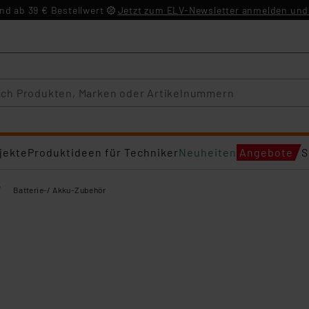
d ab 39 € Bestellwert
Jetzt zum ELV-Newsletter anmelden und 
jekte
Produktideen für Techniker
Neuheiten
Angebote
S
/
Batterie-/ Akku-Zubehör