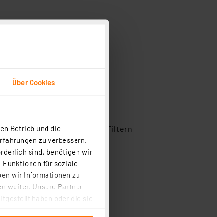
Über Cookies
en Betrieb und die
ihe aus, um Bewertungen zu Filtern
Erfahrungen zu verbessern.
1
rderlich sind, benötigen wir
0
 Funktionen für soziale
ben wir Informationen zu
0
n weiter. Unsere Partner
0
tgestellt haben oder die sie
0
cken, stimmen Sie sowohl