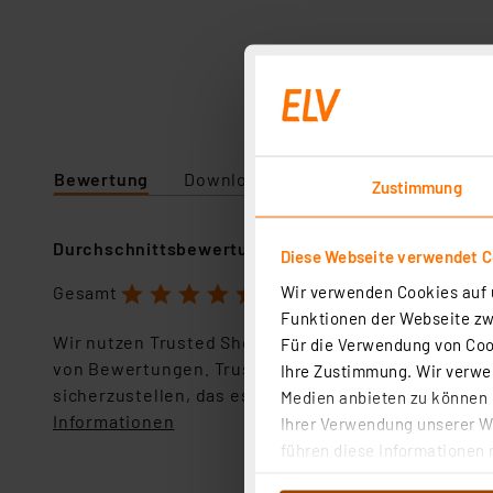
Bewertung
Downloads
Technische Daten
Zustimmung
Durchschnittsbewertung
Diese Webseite verwendet C
1
2
3
4
5
Wir verwenden Cookies auf u
Gesamt
5.0 Sterne
Funktionen der Webseite zwi
Wir nutzen Trusted Shops als unabhängigen Dienstl
Für die Verwendung von Cook
von Bewertungen. Trusted Shops hat Maßnahmen g
Ihre Zustimmung. Wir verwen
sicherzustellen, das es sich um echte Bewertungen
Medien anbieten zu können u
Informationen
Ihrer Verwendung unserer We
führen diese Informationen 
im Rahmen Ihrer Nutzung der