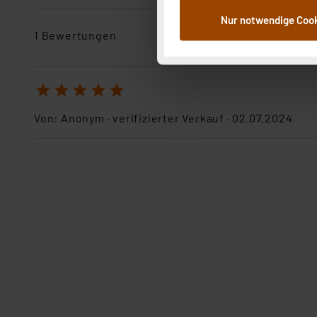
dem Speichern und Abrufen 
Nur notwendige Coo
Weiterverarbeitung für die 
1 Bewertungen
Abs.1a DSG-VO) zu. Eine deta
Button „Ablehnen oder Einst
ganz oder teilweise zustimm
1
2
3
4
5
anpassen oder widerrufen. 
Auswertung und Analyse bis 
Von:
Anonym
· verifizierter Verkauf ·
02.07.2024
dazu führen, dass die Einst
„Einige Drittanbieter verar
dieser Drittanbieter umfasst
Nähere Infos zu diesen Drit
Für die USA besteht kein A
Datenschutz nach EU-Standa
Daten in Überwachungsprogr
Unsere Kooperation mit dies
Kommission sowie einer eige
Daten, verbundenen Risiken