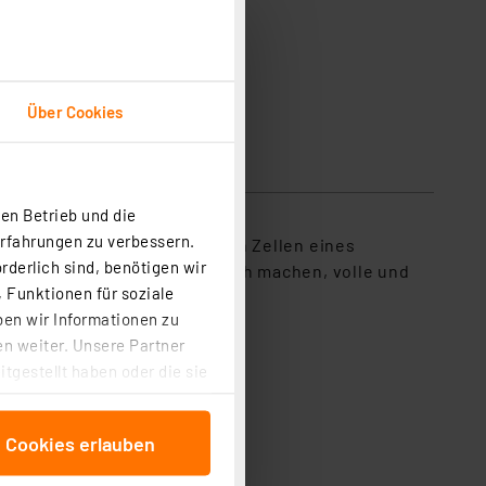
Ohne Inhalt
Über Cookies
en Betrieb und die
Erfahrungen zu verbessern.
n Verlust mehr von einzelnen Zellen eines
rderlich sind, benötigen wir
tischen Boxen einfach möglich machen, volle und
 Funktionen für soziale
ben wir Informationen zu
n weiter. Unsere Partner
tgestellt haben oder die sie
cken, stimmen Sie sowohl
anschließenden
e Cookies erlauben
beitungszwecke (Art. 6
 ist durch Klick auf den