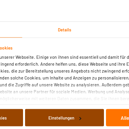
Details
Technische Daten
Angaben zur Produktsicherheit
ookies
nserer Webseite. Einige von ihnen sind essentiell und damit für d
ngend erforderlich. Andere helfen uns, diese Webseite und ihre 
der Akkus ohne Kurzschluss- und Beschädigungsgefahr. Kei
ies, die zur Bereitstellung unseres Angebots nicht zwingend erfo
 sauber sortiert und aufbewahrt werden, wie es die prak
den solche Cookies, um Inhalte und Anzeigen zu personalisieren,
ubewahren – keine Verwechslungsgefahr mehr!
nd die Zugriffe auf unsere Website zu analysieren. Außerdem ge
bsite an unsere Partner für soziale Medien, Werbung und Analyse
CompactFlash)
möglicherweise mit weiteren Daten zusammen, die Sie ihnen berei
ilfe für andere Kleinteile
 Dienste gesammelt haben. Indem Sie auf „Alle akzeptieren“ kli
von Informationen auf Ihrem gerät (§25 Abs.1 TTDSG) sowie der 
All
kies
Einstellungen
nachfolgend dargestellten bzw. die von Ihnen ausgewählten Verar
Reise-/Photo-Tasche etc.
illierte Auflistung der einzelnen Cookies nach Zweck und Anbieter