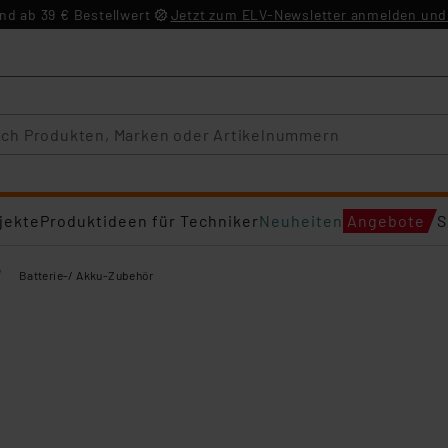
d ab 39 € Bestellwert
Jetzt zum ELV-Newsletter anmelden und 
jekte
Produktideen für Techniker
Neuheiten
Angebote
S
/
Batterie-/ Akku-Zubehör