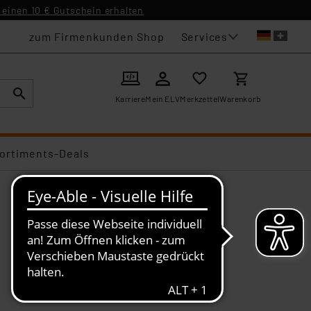
einen 10 € Gutschein erhalten
Services
zum Firmenkunden Shop
Karriere
Mein ELV
Merkzettel
Warenkorb
ortiments-Deals