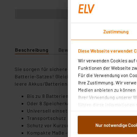
Ohne Inhalt
Zustimmung
Beschreibung
Bewertung
Lieferumfang
Diese Webseite verwendet C
Wir verwenden Cookies auf u
Funktionen der Webseite zwi
Sie sorgen für sicheren Transport der Batterien o
Für die Verwendung von Cook
Batterie-Satzes! Gleiche Chargen können so ebenso
Ihre Zustimmung. Wir verwen
leere Akkus/Batterien voneinander getrennt aufz
Medien anbieten zu können u
Bis zu 8 Batterien/Akkus (Mignon oder Micro)
Ihrer Verwendung unserer We
Oder 8 Speicherkarten (SD/MMC, SmartMedia, 
führen diese Informationen 
Universell einsetzbar auch als Aufbewahrungsh
im Rahmen Ihrer Nutzung der
Transportschutz
dem Speichern und Abrufen 
Nur notwendige Coo
Schutz vor Kurzschluss, Verpolung etc.
Weiterverarbeitung für die 
Kompakte Maße – passt in fast jeden Koffer, 
Abs.1a DSG-VO) zu. Eine deta