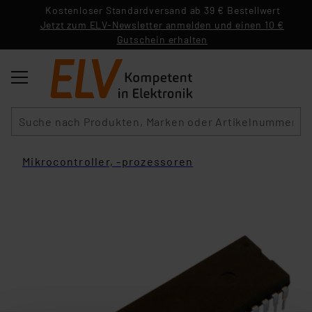
Kostenloser Standardversand ab 39 € Bestellwert
Jetzt zum ELV-Newsletter anmelden und einen 10 €
Gutschein erhalten
Suche
Mikrocontroller, -prozessoren