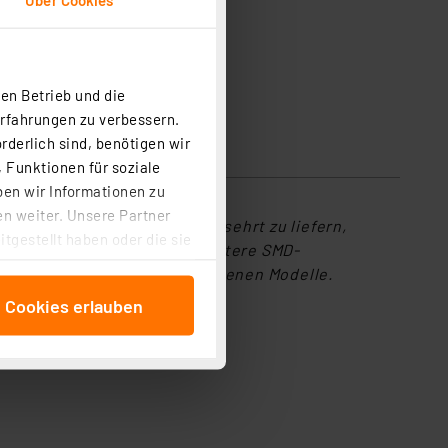
en Betrieb und die
Erfahrungen zu verbessern.
rderlich sind, benötigen wir
 Funktionen für soziale
ben wir Informationen zu
n weiter. Unsere Partner
ndliche SMD-Bauteile unversehrt zu liefern,
tgestellt haben oder die sie
-Lagersystem auszubauen. Weitere SMD-
cken, stimmen Sie sowohl
hör finden Sie die verschiedenen Modelle.
anschließenden
e Cookies erlauben
beitungszwecke (Art. 6
 ist durch Klick auf den
 Cookies ablehnen oder ihr
 „Cookie Einstellungen“
tung dieser Daten zur
ser-Einstellungen können