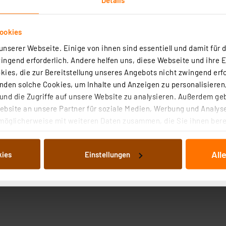
ookies
nserer Webseite. Einige von ihnen sind essentiell und damit für d
ngend erforderlich. Andere helfen uns, diese Webseite und ihre 
ies, die zur Bereitstellung unseres Angebots nicht zwingend erfo
Technische Daten
den solche Cookies, um Inhalte und Anzeigen zu personalisieren,
nd die Zugriffe auf unsere Website zu analysieren. Außerdem ge
bsite an unsere Partner für soziale Medien, Werbung und Analyse
nzufriedenheit liegt uns sehr am Herzen. Um Ihnen empfi
möglicherweise mit weiteren Daten zusammen, die Sie ihnen berei
D-Sortierboxen. Verwerten Sie diese, um Ihr eigenes SMD
 Dienste gesammelt haben. Indem Sie auf „Alle akzeptieren“ kli
önnen Sie auch käuflich erwerben. Unter dem Reiter Zube
von Informationen auf Ihrem gerät (§25 Abs.1 TTDSG) sowie der 
All
kies
Einstellungen
nachfolgend dargestellten bzw. die von Ihnen ausgewählten Verar
illierte Auflistung der einzelnen Cookies nach Zweck und Anbieter
ellungen“ abrufbar. Sie können die Verwendung nicht notwendiger
en. Ihre erteilte Zustimmung können Sie jederzeit unter dem Link
Die Rechtmäßigkeit der Speicherung, Abrufung und Weiterverarbei
zum Zeitpunkt des Widerrufs bleibt hiervon unberührt. Ihre Brow