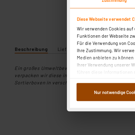
Diese Webseite verwendet C
Wir verwenden Cookies auf u
Funktionen der Webseite zwi
Für die Verwendung von Cook
Beschreibung
Lieferumfang
Downloads
Ihre Zustimmung. Wir verwen
Medien anbieten zu können u
Ihrer Verwendung unserer We
Ein großes Umweltbewusstsein und eine hohe Kunde
führen diese Informationen 
verpacken wir diese in unseren antistatischen SM
im Rahmen Ihrer Nutzung der
Sortierboxen in verschiedenen Größen und Farben k
dem Speichern und Abrufen 
Nur notwendige Coo
Weiterverarbeitung für die 
Abs.1a DSG-VO) zu. Eine deta
Button „Ablehnen oder Einst
ganz oder teilweise zustimm
anpassen oder widerrufen. 
Auswertung und Analyse bis 