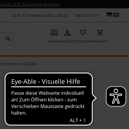
einen 10 € Gutschein erhalten
Services
zum Firmenkunden Shop
Karriere
Mein ELV
Merkzettel
Warenkorb
ortiments-Deals