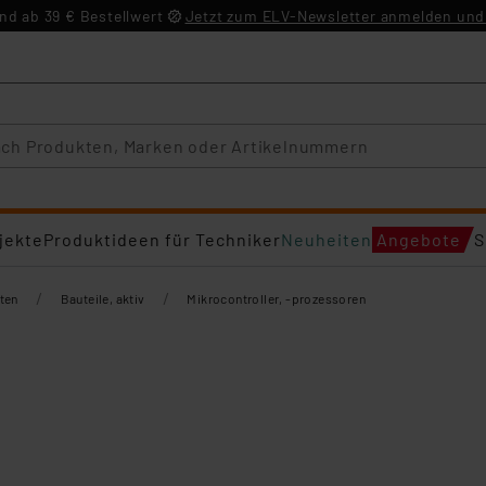
d ab 39 € Bestellwert
Jetzt zum ELV-Newsletter anmelden und 
jekte
Produktideen für Techniker
Neuheiten
Angebote
S
/
/
ten
Bauteile, aktiv
Mikrocontroller, -prozessoren