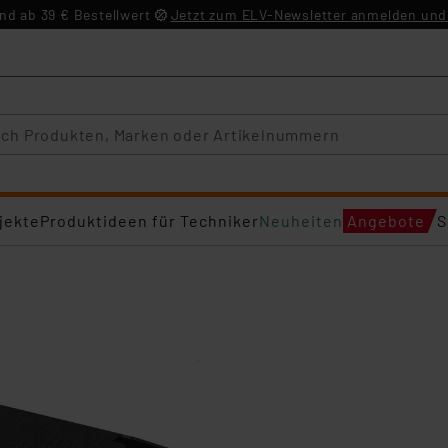
d ab 39 € Bestellwert
Jetzt zum ELV-Newsletter anmelden und 
jekte
Produktideen für Techniker
Neuheiten
Angebote
S