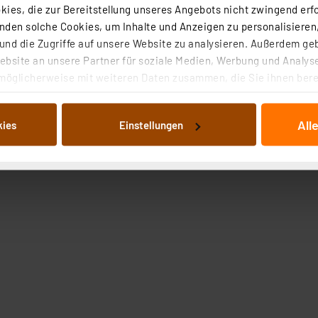
ies, die zur Bereitstellung unseres Angebots nicht zwingend erfo
den solche Cookies, um Inhalte und Anzeigen zu personalisieren,
nd die Zugriffe auf unsere Website zu analysieren. Außerdem ge
bsite an unsere Partner für soziale Medien, Werbung und Analyse
möglicherweise mit weiteren Daten zusammen, die Sie ihnen berei
 Dienste gesammelt haben. Indem Sie auf „Alle akzeptieren“ kli
tischen magnetischen Tragegriff
von Informationen auf Ihrem gerät (§25 Abs.1 TTDSG) sowie der 
t und schnellen Energieaufnahme Faltbar, mit Karabinerh
All
kies
Einstellungen
nachfolgend dargestellten bzw. die von Ihnen ausgewählten Verar
illierte Auflistung der einzelnen Cookies nach Zweck und Anbieter
ellungen“ abrufbar. Sie können die Verwendung nicht notwendiger
en. Ihre erteilte Zustimmung können Sie jederzeit unter dem Link
Die Rechtmäßigkeit der Speicherung, Abrufung und Weiterverarbei
zum Zeitpunkt des Widerrufs bleibt hiervon unberührt. Ihre Brow
ellungen nicht längerfristig gespeichert werden und dieses Banne
beiten personenbezogene Daten in den USA. Ihre Einwilligung zur 
 daher ggf. auch die Verarbeitung Ihrer Daten in den USA gemäß Art
tanbietern und zu der jeweiligen Datenübermittlung erhalten Sie i
ngemessenheitsbeschluss der EU. Dies bedeutet, dass die USA al