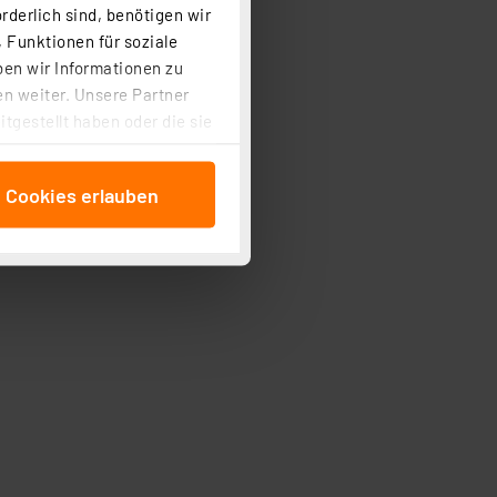
rderlich sind, benötigen wir
 Funktionen für soziale
ben wir Informationen zu
n weiter. Unsere Partner
tgestellt haben oder die sie
cken, stimmen Sie sowohl
anschließenden
aken und Magnetverschluss
e Cookies erlauben
beitungszwecke (Art. 6
 ist durch Klick auf den
 Cookies ablehnen oder ihr
 „Cookie Einstellungen“
tung dieser Daten zur
ser-Einstellungen können
r erneut angezeigt wird.
Einbindung von Cookies
. 49 (1) lit. a DSGVO.
n der Datenschutzerklärung.
s Land mit unzureichendem