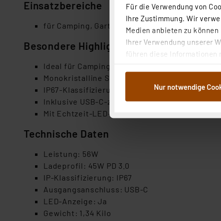
Einsatzbereiche
Für die Verwendung von Cook
Ihre Zustimmung. Wir verwen
für Camping, Garten, Freizeit und Hobby
Medien anbieten zu können u
Ihrer Verwendung unserer We
Besondere Highlights
führen diese Informationen 
im Rahmen Ihrer Nutzung der
Ideal für Camping und Reisen, mit einem prak
dem Speichern und Abrufen 
Monokristalline Sunpower-Zellen zur effizien
Nur notwendige Coo
Weiterverarbeitung für die 
IP67-Klassifizierung für Wetterschutz
Abs.1a DSG-VO) zu. Eine deta
Inklusive USB-C-zu-USB-A-Adapter
Button „Ablehnen oder Einst
Mit Echtzeit-LED-Anzeige
ganz oder teilweise zustimm
Technische Daten
anpassen oder widerrufen. 
Auswertung und Analyse bis 
Leistung: 56W
dazu führen, dass die Einst
Ladeprofil: 45W PD 3.0
IP-Klassifizierung: IP67
„Einige Drittanbieter verar
Ausgangsanschluss: USB-C
dieser Drittanbieter umfasst
LED-Anzeige: Ja
Nähere Infos zu diesen Drit
Gewicht: 1,34 Kilo
Für die USA besteht kein A