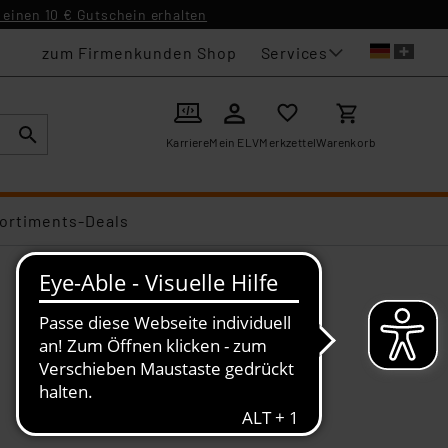
einen 10 € Gutschein erhalten
Services
zum Firmenkunden Shop
Karriere
Mein ELV
Merkzettel
Warenkorb
ortiments-Deals