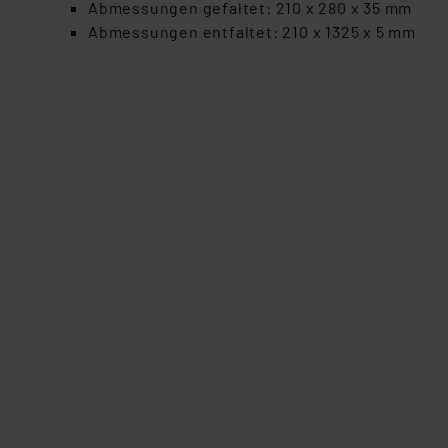
Abmessungen gefaltet: 210 x 280 x 35 mm
Datenschutz nach EU-Standa
Abmessungen entfaltet: 210 x 1325 x 5 mm
Daten in Überwachungsprogr
Unsere Kooperation mit dies
Kommission sowie einer eige
Daten, verbundenen Risiken
Impressum
|
Datenschutzer