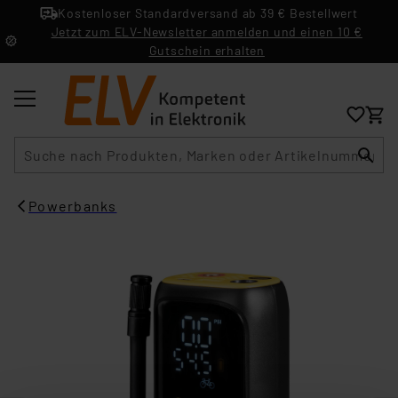
Kostenloser Standardversand ab 39 € Bestellwert
Jetzt zum ELV-Newsletter anmelden und einen 10 €
Gutschein erhalten
Suche
Powerbanks