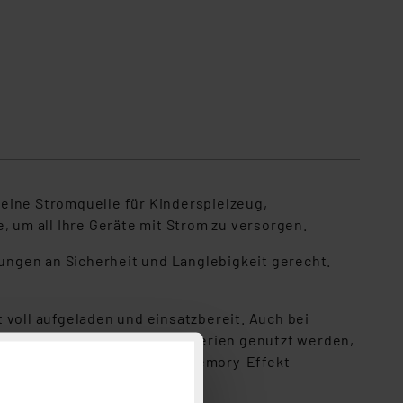
eine Stromquelle für Kinderspielzeug,
um all Ihre Geräte mit Strom zu versorgen.
ungen an Sicherheit und Langlebigkeit gerecht.
 voll aufgeladen und einsatzbereit. Auch bei
einsetzbar sind wo Einwegbatterien genutzt werden,
hrmaligem Teilaufladen der Memory-Effekt