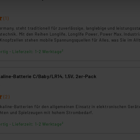
Die Rechtmäßigkeit der Speicherung, Abrufung und Weiterverarbei
zum Zeitpunkt des Widerrufs bleibt hiervon unberührt. Ihre Brow
(1)
ellungen nicht längerfristig gespeichert werden und dieses Banne
rmany, steht traditionell für zuverlässige, langlebige und leistungsst
beiten personenbezogene Daten in den USA. Ihre Einwilligung zur 
technik. Mit den Reihen Longlife, Longlife Power, Power Max, Industri
Knopfzellen stehen mobile Spannungsquellen für Alles, was Sie im All
 daher ggf. auch die Verarbeitung Ihrer Daten in den USA gemäß Art
 einsetzen, zur Verfügung: ob stromhungrig, dauerhaft hoch belastbar
tanbietern und zu der jeweiligen Datenübermittlung erhalten Sie i
rtig - Lieferzeit: 1-2 Werktage²
eiten für stromarme Anwendungen.
ngemessenheitsbeschluss der EU. Dies bedeutet, dass die USA al
rds eingestuft wird. So besteht etwa das Risiko, dass US-Beh
ammen verarbeiten, ohne dass hiergegen Klagemöglichkeiten fü
kaline-Batterie C/Baby/LR14, 1,5V, 2er-Pack
en Dienstleistern stützt sich auf die Standarddatenschutzklause
2
nen Beurteilung der mit der Datenübermittlung, insbesondere der
.“
(2)
kaline-Batterien für den allgemeinen Einsatz in elektronischen Gerät
klärung
hten und Spielzeugen mit hohem Strombedarf.
rtig - Lieferzeit: 1-2 Werktage²