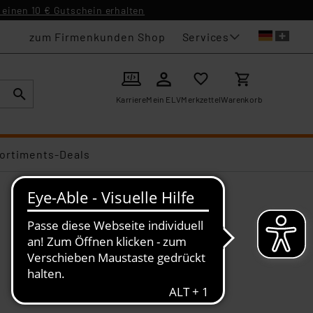
einen 10 € Gutschein erhalten
Services
zum Firmenkunden Shop
Karriere
Mein ELV
Merkzettel
Warenkorb
ortiments-Deals