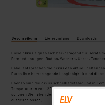
Beschreibung
Lieferumfang
Downloads
Diese Akkus eignen sich hervorragend für Geräte m
Fernbedienungen, Radios, Weckern, Uhren, Taschenl
Dabei entsprechen die Akkus den aktuell geltenden
Durch ihre hervorragende Langlebigkeit sind diese 
Ebenso sind die Akkus schnellladefähig und in Komb
Temperaturen von -20°C bis zu +50°C sind die Akku
schonen Sie neben der Umwelt zusätzlich den Geld
ausgeschlossen.