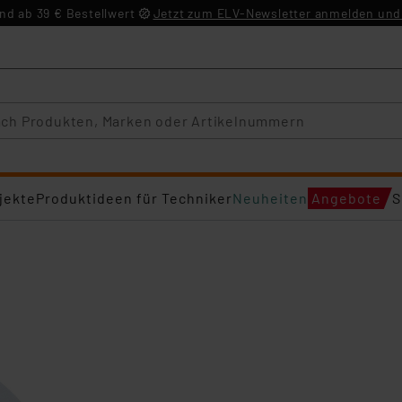
d ab 39 € Bestellwert
Jetzt zum ELV-Newsletter anmelden und 
jekte
Produktideen für Techniker
Neuheiten
Angebote
S