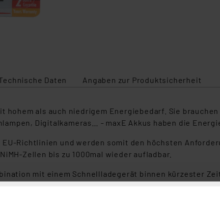
Technische Daten
Angaben zur Produktsicherheit
it hohem als auch niedrigem Energiebedarf. Sie brauchen 
ampen, Digitalkameras… - maxE Akkus haben die Energie, 
 EU-Richtlinien und werden somit den höchsten Anforder
NiMH-Zellen bis zu 1000mal wieder aufladbar.
ination mit einem Schnellladegerät binnen kürzester Zeit
s nutzbar. Da die NiMH-Akkus grundsätzlich überall dort 
beutel. Dank neuster Akkutechnologie ist selbst nach me