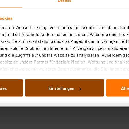
ookies
nserer Webseite. Einige von ihnen sind essentiell und damit für d
ngend erforderlich. Andere helfen uns, diese Webseite und ihre 
ies, die zur Bereitstellung unseres Angebots nicht zwingend erfo
Technische Daten
Angaben zur Produktsicherheit
den solche Cookies, um Inhalte und Anzeigen zu personalisieren,
nd die Zugriffe auf unsere Website zu analysieren. Außerdem ge
bsite an unsere Partner für soziale Medien, Werbung und Analyse
e, Spielekonsolen, Taschenlampen sowie für die dauerhaf
möglicherweise mit weiteren Daten zusammen, die Sie ihnen berei
 einem anderen Notfall immer eine unabhängige Stromvers
 Dienste gesammelt haben. Indem Sie auf „Alle akzeptieren“ kli
von Informationen auf Ihrem gerät (§25 Abs.1 TTDSG) sowie der 
eistung und eine lange Haltbarkeit. Rundum hochwertige Ba
All
kies
Einstellungen
nachfolgend dargestellten bzw. die von Ihnen ausgewählten Verar
illierte Auflistung der einzelnen Cookies nach Zweck und Anbieter
ellungen“ abrufbar. Sie können die Verwendung nicht notwendiger
en. Ihre erteilte Zustimmung können Sie jederzeit unter dem Link
Die Rechtmäßigkeit der Speicherung, Abrufung und Weiterverarbei
zum Zeitpunkt des Widerrufs bleibt hiervon unberührt. Ihre Brow