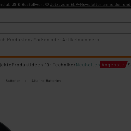
d ab 39 € Bestellwert
Jetzt zum ELV-Newsletter anmelden und 
jekte
Produktideen für Techniker
Neuheiten
Angebote
S
/
/
Batterien
Alkaline-Batterien