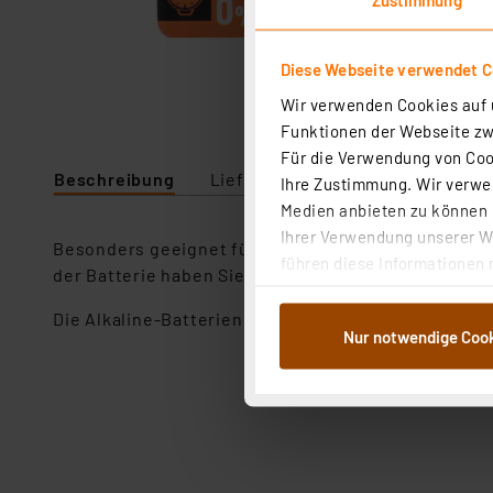
Diese Webseite verwendet C
Wir verwenden Cookies auf u
Funktionen der Webseite zwi
Für die Verwendung von Cook
Beschreibung
Lieferumfang
Downloads
Ihre Zustimmung. Wir verwen
Medien anbieten zu können u
Ihrer Verwendung unserer We
Besonders geeignet für Digitalkameras, Blitzgerät
führen diese Informationen 
der Batterie haben Sie bei Stromausfällen oder in
im Rahmen Ihrer Nutzung der
dem Speichern und Abrufen 
Die Alkaline-Batterien bieten Ihnen zuverlässige L
Nur notwendige Coo
Weiterverarbeitung für die 
Abs.1a DSG-VO) zu. Eine deta
Button „Ablehnen oder Einst
ganz oder teilweise zustimm
anpassen oder widerrufen. 
Auswertung und Analyse bis 