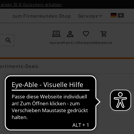
einen 10 € Gutschein erhalten
Services
zum Firmenkunden Shop
Karriere
Mein ELV
Merkzettel
Warenkorb
ortiments-Deals