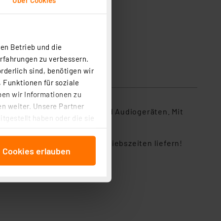
en Betrieb und die
Erfahrungen zu verbessern.
rderlich sind, benötigen wir
 Funktionen für soziale
ben wir Informationen zu
n weiter. Unsere Partner
te Nutzung in Spielzeugen und Audiogeräten. Mit
tgestellt haben oder die sie
orgung zur Hand.
cken, stimmen Sie sowohl
anschließenden
tterien, die extra lange Betriebszeiten liefern!
e Cookies erlauben
beitungszwecke (Art. 6
 ist durch Klick auf den
 Cookies ablehnen oder ihr
 „Cookie Einstellungen“
tung dieser Daten zur
ser-Einstellungen können