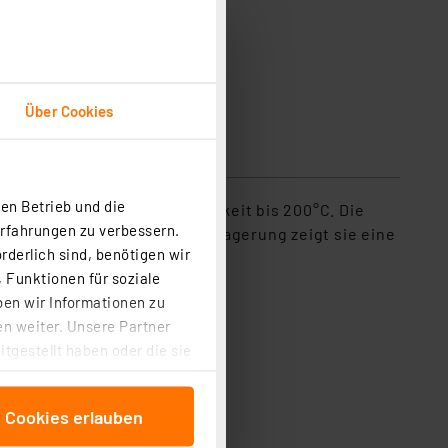
Über Cookies
sicherheit
en Betrieb und die
ähigkeit und Hitzebeständigkeit bis 200°C. Die
Erfahrungen zu verbessern.
uren im Einsatz und bei der Lagerung zeigt sie eine
rderlich sind, benötigen wir
 Funktionen für soziale
ben wir Informationen zu
n weiter. Unsere Partner
tgestellt haben oder die sie
cken, stimmen Sie sowohl
anschließenden
e Cookies erlauben
beitungszwecke (Art. 6
 ist durch Klick auf den