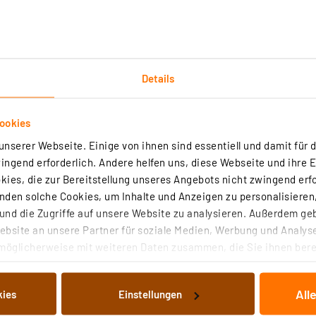
Details
Downloads
Technische Daten
Angaben zur Produkt
ookies
nserer Webseite. Einige von ihnen sind essentiell und damit für d
 weiße, undurchsichtige Silikonpaste mit guter Wärmeleitf
ngend erforderlich. Andere helfen uns, diese Webseite und ihre 
hart und schmilzt nicht. Bei hohen und niedrigen Temperat
ies, die zur Bereitstellung unseres Angebots nicht zwingend erfo
den solche Cookies, um Inhalte und Anzeigen zu personalisieren,
nd die Zugriffe auf unsere Website zu analysieren. Außerdem ge
bsite an unsere Partner für soziale Medien, Werbung und Analyse
möglicherweise mit weiteren Daten zusammen, die Sie ihnen berei
 Dienste gesammelt haben. Indem Sie auf „Alle akzeptieren“ kli
von Informationen auf Ihrem gerät (§25 Abs.1 TTDSG) sowie der 
All
kies
Einstellungen
nachfolgend dargestellten bzw. die von Ihnen ausgewählten Verar
illierte Auflistung der einzelnen Cookies nach Zweck und Anbieter