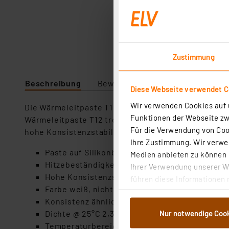
Zustimmung
Beschreibung
Bewertung
Lieferumfang
Diese Webseite verwendet C
Wir verwenden Cookies auf u
Die Wärmeleitpaste T12 ist eine chemisch neutrale,
Funktionen der Webseite zwi
Wärmeleitpaste T12 trocknet nicht aus, wird nicht 
Für die Verwendung von Cook
hohe Konsistenzstabilität.
Ihre Zustimmung. Wir verwen
Paste auf Silikonbasis
Medien anbieten zu können u
Hitzebeständigkeit bis 200°C
Ihrer Verwendung unserer We
Hohe Konsistenzstabilität
führen diese Informationen 
Farbe weiß, nicht transparent
im Rahmen Ihrer Nutzung der
Konsistenz ähnlich Vaseline
dem Speichern und Abrufen 
Nur notwendige Coo
Dichte @ 25°C 2,3 g/ml
Weiterverarbeitung für die 
Temperaturbereich -30°C bis +200°C
Abs.1a DSG-VO) zu. Eine deta