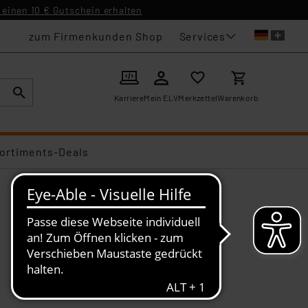
einen 10 € Gutschein erhalten
Services
zum Firmenkunden Shop
Karriere
Mein ELV
Merkzettel
Warenkorb
ortiments-Deals