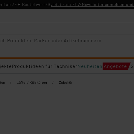
d ab 39 € Bestellwert
Jetzt zum ELV-Newsletter anmelden und 
jekte
Produktideen für Techniker
Neuheiten
Angebote
S
/
/
ten
Lüfter / Kühlkörper
Zubehör