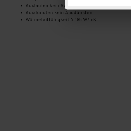
Auslaufen kein Auslaufen
Button „Ablehnen oder Einst
Ausdünsten kein Ausdünsten
ganz oder teilweise zustimm
Wärmeleitfähigkeit 4,185 W/mK
anpassen oder widerrufen. 
Auswertung und Analyse bis 
dazu führen, dass die Einst
„Einige Drittanbieter verar
dieser Drittanbieter umfasst
Nähere Infos zu diesen Drit
Für die USA besteht kein A
Datenschutz nach EU-Standa
Daten in Überwachungsprogr
Unsere Kooperation mit dies
Kommission sowie einer eige
Daten, verbundenen Risiken
Impressum
|
Datenschutzer