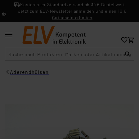
Kostenloser Standardversand ab 39 € Bestellwert
Jetzt zum ELV-Newsletter anmelden und einen 10 €
Gutschein erhalten
Suche
Aderendhülsen